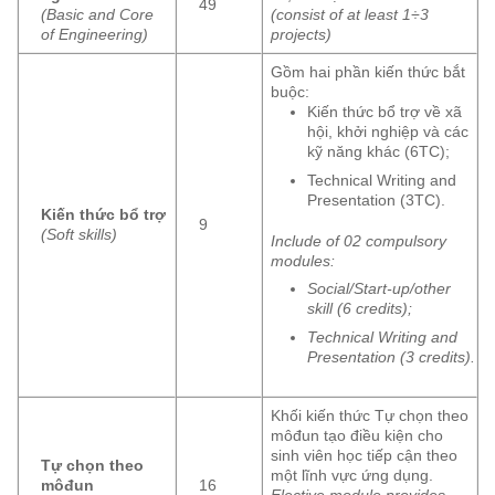
49
(Basic and Core
(consist of at least 1÷3
of Engineering)
projects)
Gồm hai phần kiến thức bắt
buộc:
Kiến thức bổ trợ về xã
hội, khởi nghiệp và các
kỹ năng khác (6TC);
Technical Writing and
Presentation (3TC).
Kiến thức bổ trợ
9
(Soft skills)
Include of 02 compulsory
modules:
Social/Start-up/other
skill (6 credits);
Technical Writing and
Presentation (3 credits).
Khối kiến thức Tự chọn theo
môđun tạo điều kiện cho
sinh viên học tiếp cận theo
Tự chọn theo
một lĩnh vực ứng dụng.
môđun
16
Elective module provides