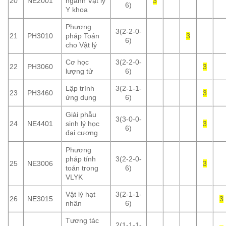
20
NE2001
ngành Vật lý
3
6)
Y khoa
Phương
3(2-2-0-
21
PH3010
pháp Toán
3
6)
cho Vật lý
Cơ học
3(2-2-0-
22
PH3060
3
lượng tử
6)
Lập trình
3(2-1-1-
23
PH3460
3
ứng dụng
6)
Giải phẫu
3(3-0-0-
24
NE4401
sinh lý học
3
6)
đại cương
Phương
pháp tính
3(2-2-0-
25
NE3006
3
toán trong
6)
VLYK
Vật lý hạt
3(2-1-1-
26
NE3015
3
nhân
6)
Tương tác
2(1-1-1-