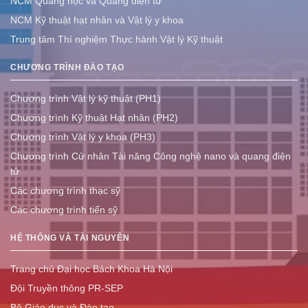
NCM Quang học và Quang điện tử
NCM Kỹ thuật hạt nhân và Vật lý y khoa
Trung tâm Thí nghiệm Thực hành Vật lý Kỹ thuật
CHƯƠNG TRÌNH ĐÀO TẠO
Chương trình Vật lý kỹ thuật (PH1)
Chương trình Kỹ thuật Hạt nhân (PH2)
Chương trình Vật lý y khoa (PH3)
Chương trình Cử nhân Tài năng Công nghệ nano và quang điện
tử
Các chương trình thạc sỹ
Các chương trình tiến sỹ
HỆ THỐNG VÀ TÀI NGUYÊN
Trang chủ Đại học Bách Khoa Hà Nội
Đội Truyền thông PR-SEP
Bộ Giáo dục và Đào tạo