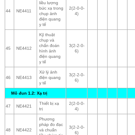
liều lượng
bức xạ trong
2(2-0-0-
44
NE4411
chụp ảnh
4)
điện quang
y tế
Kỹ thuật
chụp và
chẩn đoán
3(2-2-0-
45
NE4412
hình ảnh
6)
điện quang
y tế
Xử lý ảnh
3(2-2-0-
46
NE4413
điện quang
6)
y tế
Mô đun 1.2: Xạ trị
Thiết bị xạ
2(2-0-0-
47
NE4421
trị
4)
Phương
pháp đo đạc
3(2-2-0-
48
NE4422
và chuẩn
6)