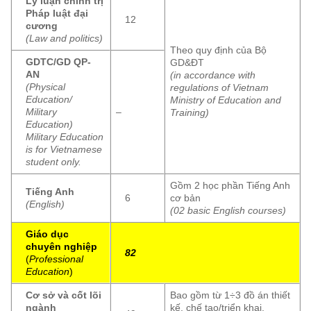
Lý luận chính trị
Pháp luật đại
12
cương
(Law and politics)
Theo quy định của Bộ
GDTC/GD QP-
GD&ĐT
AN
(in accordance with
(Physical
regulations of Vietnam
Education/
Ministry of Education and
Military
–
Training)
Education)
Military Education
is for Vietnamese
student only.
Gồm 2 học phần Tiếng Anh
Tiếng Anh
6
cơ bản
(English)
(02 basic English courses)
Giáo dục
chuyên nghiệp
82
(
Professional
Education
)
Cơ sở và cốt lõi
Bao gồm từ 1÷3 đồ án thiết
ngành
kế, chế tạo/triển khai.