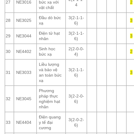
27
NE3016
bức xạ với
2
4
vật chất
Đầu dò bức
3(2-1-1-
28
NE3025
3
xạ
6)
Điện tử hạt
3(2-1-1-
29
NE3044
3
nhân
6)
Sinh học
2(2-0-0-
30
NE4402
2
bức xạ
4)
Liều lượng
và bảo vệ
3(2-1-1-
31
NE3033
3
an toàn bức
6)
xạ
Phương
pháp thực
3(2-2-0-
32
NE3045
nghiệm hạt
6)
nhân
Điện quang
3(2-0-2-
33
NE4404
y tế đại
6)
cương