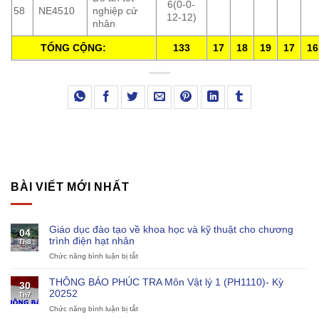
6(0-0-
58
NE4510
nghiệp cử
12-12)
nhân
TỔNG CỘNG:
133
17
18
19
17
16
BÀI VIẾT MỚI NHẤT
Giáo dục đào tạo về khoa học và kỹ thuật cho chương
04
trình điện hạt nhân
Th8
Chức năng bình luận bị tắt
ở
Giáo
dục
THÔNG BÁO PHÚC TRA Môn Vật lý 1 (PH1110)- Kỳ
30
đào
20252
Th7
tạo
Chức năng bình luận bị tắt
ở
về