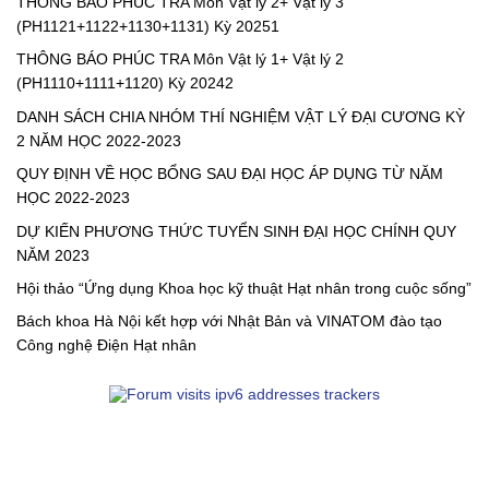
THÔNG BÁO PHÚC TRA Môn Vật lý 2+ Vật lý 3
(PH1121+1122+1130+1131) Kỳ 20251
THÔNG BÁO PHÚC TRA Môn Vật lý 1+ Vật lý 2
(PH1110+1111+1120) Kỳ 20242
DANH SÁCH CHIA NHÓM THÍ NGHIỆM VẬT LÝ ĐẠI CƯƠNG KỲ
2 NĂM HỌC 2022-2023
QUY ĐỊNH VỀ HỌC BỔNG SAU ĐẠI HỌC ÁP DỤNG TỪ NĂM
HỌC 2022-2023
DỰ KIẾN PHƯƠNG THỨC TUYỂN SINH ĐẠI HỌC CHÍNH QUY
NĂM 2023
Hội thảo “Ứng dụng Khoa học kỹ thuật Hạt nhân trong cuộc sống”
Bách khoa Hà Nội kết hợp với Nhật Bản và VINATOM đào tạo
Công nghệ Điện Hạt nhân