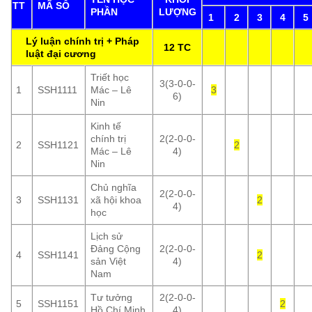
TT
MÃ SỐ
PHẦN
LƯỢNG
1
2
3
4
5
Lý luận chính trị + Pháp
12 TC
luật đại cương
Triết học
3(3-0-0-
1
SSH1111
Mác – Lê
3
6)
Nin
Kinh tế
chính trị
2(2-0-0-
2
SSH1121
2
Mác – Lê
4)
Nin
Chủ nghĩa
2(2-0-0-
3
SSH1131
xã hội khoa
2
4)
học
Lịch sử
Đảng Cộng
2(2-0-0-
4
SSH1141
2
sản Việt
4)
Nam
Tư tưởng
2(2-0-0-
5
SSH1151
2
Hồ Chí Minh
4)