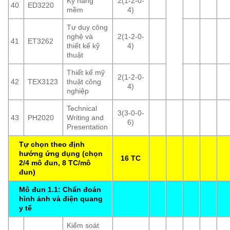
Kỹ năng
2(1-2-0-
40
ED3220
mềm
4)
Tư duy công
nghệ và
2(1-2-0-
41
ET3262
thiết kế kỹ
4)
thuật
Thiết kế mỹ
2(1-2-0-
42
TEX3123
thuật công
4)
nghiệp
Technical
3(3-0-0-
43
PH2020
Writing and
6)
Presentation
Tự chọn theo định
hướng ứng dụng (chọn
16 TC
2/4 mô đun, 8 TC/mô
đun)
Mô đun 1.1: Chẩn đoán
hình ảnh và điện quang
y tế
Kiểm soát