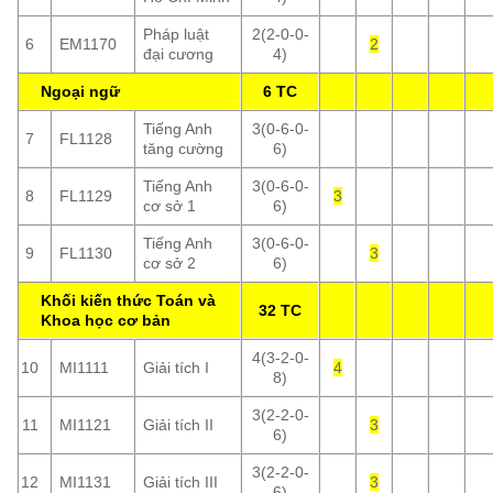
Pháp luật
2(2-0-0-
6
EM1170
2
đại cương
4)
Ngoại ngữ
6 TC
Tiếng Anh
3(0-6-0-
7
FL1128
tăng cường
6)
Tiếng Anh
3(0-6-0-
8
FL1129
3
cơ sở 1
6)
Tiếng Anh
3(0-6-0-
9
FL1130
3
cơ sở 2
6)
Khối kiến thức Toán và
32 TC
Khoa học cơ bản
4(3-2-0-
10
MI1111
Giải tích I
4
8)
3(2-2-0-
11
MI1121
Giải tích II
3
6)
3(2-2-0-
12
MI1131
Giải tích III
3
6)