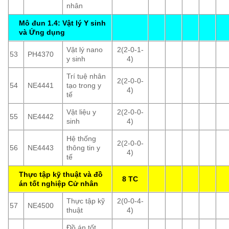
nhân
Mô đun 1.4: Vật lý Y sinh
và Ứng dụng
Vật lý nano
2(2-0-1-
53
PH4370
y sinh
4)
Trí tuệ nhân
2(2-0-0-
54
NE4441
tạo trong y
4)
tế
Vật liệu y
2(2-0-0-
55
NE4442
sinh
4)
Hệ thống
2(2-0-0-
56
NE4443
thông tin y
4)
tế
Thực tập kỹ thuật và đồ
8 TC
án tốt nghiệp Cử nhân
Thực tập kỹ
2(0-0-4-
57
NE4500
thuật
4)
Đồ án tốt