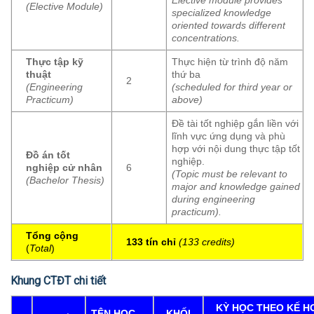
(Elective Module)
specialized knowledge
oriented towards different
concentrations.
Thực tập kỹ
Thực hiện từ trình độ năm
thuật
thứ ba
2
(Engineering
(scheduled for third year or
Practicum)
above)
Đề tài tốt nghiệp gắn liền với
lĩnh vực ứng dụng và phù
hợp với nội dung thực tập tốt
Đồ án tốt
nghiệp.
nghiệp cử nhân
6
(Topic must be relevant to
(Bachelor Thesis)
major and knowledge gained
during engineering
practicum).
Tổng cộng
133 tín chỉ
(
133 credits)
(
Total
)
Khung CTĐT chi tiết
KỲ HỌC THEO KẾ 
TÊN HỌC
KHỐI