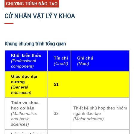
CHƯƠNG TRÌNH ĐÀO TẠO
CỬ NHÂN VẬT LÝ Y KHOA
Khung chương trình tổng quan
Khối kiến thức
Tín chỉ
Ghi chú
(Professional
(Credit)
(Note)
component)
Giáo dục đại
cương
51
(General
Education)
Toán và khoa
học cơ bản
Thiết kế phù hợp theo nhóm
(Mathematics
32
ngành đào tạo
and basic
(Major oriented)
sciences)