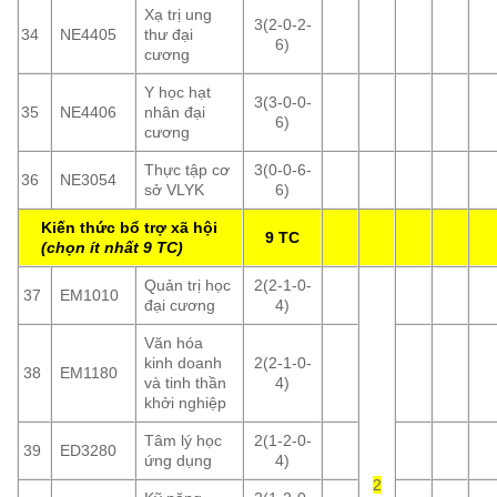
Xạ trị ung
3(2-0-2-
34
NE4405
thư đại
6)
cương
Y học hạt
3(3-0-0-
35
NE4406
nhân đại
6)
cương
Thực tập cơ
3(0-0-6-
36
NE3054
sở VLYK
6)
Kiến thức bổ trợ xã hội
9 TC
(chọn ít nhất 9 TC)
Quản trị học
2(2-1-0-
37
EM1010
đại cương
4)
Văn hóa
kinh doanh
2(2-1-0-
38
EM1180
và tinh thần
4)
khởi nghiệp
Tâm lý học
2(1-2-0-
39
ED3280
ứng dụng
4)
2