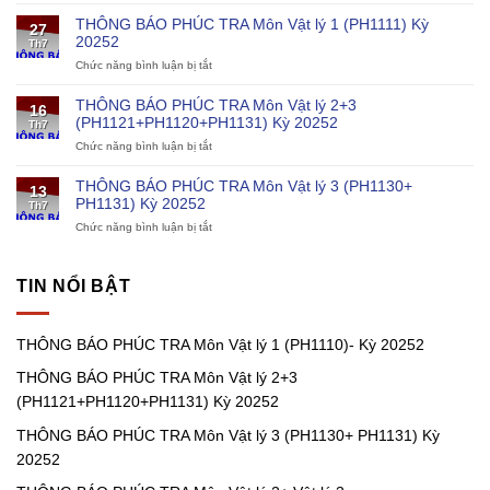
THÔNG
khoa
BÁO
học
THÔNG BÁO PHÚC TRA Môn Vật lý 1 (PH1111) Kỳ
27
PHÚC
và
20252
Th7
TRA
kỹ
Chức năng bình luận bị tắt
ở
Môn
thuật
THÔNG
Vật
cho
BÁO
lý
chương
THÔNG BÁO PHÚC TRA Môn Vật lý 2+3
16
PHÚC
1
trình
(PH1121+PH1120+PH1131) Kỳ 20252
Th7
TRA
(PH1110)-
điện
Chức năng bình luận bị tắt
ở
Môn
Kỳ
hạt
THÔNG
Vật
20252
nhân
BÁO
lý
THÔNG BÁO PHÚC TRA Môn Vật lý 3 (PH1130+
13
PHÚC
1
PH1131) Kỳ 20252
Th7
TRA
(PH1111)
Chức năng bình luận bị tắt
ở
Môn
Kỳ
THÔNG
Vật
20252
BÁO
lý
PHÚC
2+3
TIN NỔI BẬT
TRA
(PH1121+PH1120+PH1131)
Môn
Kỳ
Vật
20252
THÔNG BÁO PHÚC TRA Môn Vật lý 1 (PH1110)- Kỳ 20252
lý
3
THÔNG BÁO PHÚC TRA Môn Vật lý 2+3
(PH1130+
PH1131)
(PH1121+PH1120+PH1131) Kỳ 20252
Kỳ
20252
THÔNG BÁO PHÚC TRA Môn Vật lý 3 (PH1130+ PH1131) Kỳ
20252