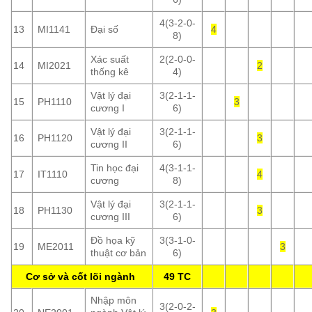
4(3-2-0-
13
MI1141
Đại số
4
8)
Xác suất
2(2-0-0-
14
MI2021
2
thống kê
4)
Vật lý đại
3(2-1-1-
15
PH1110
3
cương I
6)
Vật lý đại
3(2-1-1-
16
PH1120
3
cương II
6)
Tin học đại
4(3-1-1-
17
IT1110
4
cương
8)
Vật lý đại
3(2-1-1-
18
PH1130
3
cương III
6)
Đồ họa kỹ
3(3-1-0-
19
ME2011
3
thuật cơ bản
6)
Cơ sở và cốt lõi ngành
49 TC
Nhập môn
3(2-0-2-