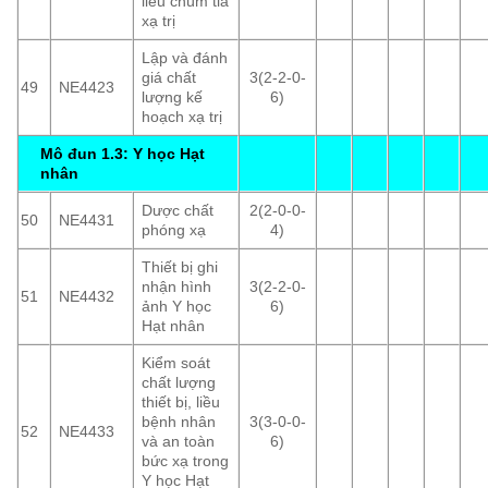
liều chùm tia
xạ trị
Lập và đánh
giá chất
3(2-2-0-
49
NE4423
lượng kế
6)
hoạch xạ trị
Mô đun 1.3: Y học Hạt
nhân
Dược chất
2(2-0-0-
50
NE4431
phóng xạ
4)
Thiết bị ghi
nhận hình
3(2-2-0-
51
NE4432
ảnh Y học
6)
Hạt nhân
Kiểm soát
chất lượng
thiết bị, liều
bệnh nhân
3(3-0-0-
52
NE4433
và an toàn
6)
bức xạ trong
Y học Hạt