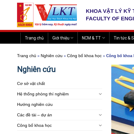
Skip
to
KHOA VẬT LÝ KỸ
content
FACULTY OF ENG
Trang chủ
Giới thiệu
NCM & TT
Tin tức & S
Trang chủ
Nghiên cứu
Công bố khoa học
»
»
»
Công bố khoa h
Nghiên cứu
Cơ sở vật chất
Hệ thống phòng thí nghiệm
Hướng nghiên cứu
Các đề tài – dự án
Công bố khoa học