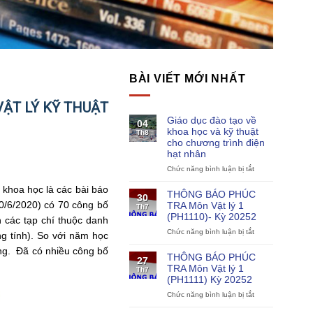
BÀI VIẾT MỚI NHẤT
VẬT LÝ KỸ THUẬT
Giáo dục đào tạo về
04
khoa học và kỹ thuật
Th8
cho chương trình điện
hạt nhân
Chức năng bình luận bị tắt
ở
Giáo
 khoa học là các bài báo
dục
THÔNG BÁO PHÚC
30
đào
0/6/2020) có 70 công bố
TRA Môn Vật lý 1
Th7
tạo
(PH1110)- Kỳ 20252
n các tạp chí thuộc danh
về
Chức năng bình luận bị tắt
khoa
ở
g tính). So với năm học
học
THÔNG
ợng. Đã có nhiều công bố
và
BÁO
THÔNG BÁO PHÚC
27
kỹ
PHÚC
TRA Môn Vật lý 1
Th7
thuật
TRA
(PH1111) Kỳ 20252
cho
Môn
Chức năng bình luận bị tắt
chương
Vật
ở
trình
lý
THÔNG