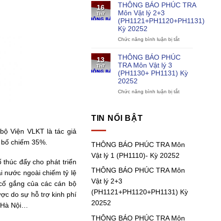
điện
1
BÁO
THÔNG BÁO PHÚC TRA
16
hạt
(PH1110)-
PHÚC
Môn Vật lý 2+3
Th7
nhân
Kỳ
TRA
(PH1121+PH1120+PH1131)
20252
Môn
Kỳ 20252
Vật
lý
Chức năng bình luận bị tắt
ở
1
THÔNG
(PH1111)
BÁO
THÔNG BÁO PHÚC
13
Kỳ
PHÚC
TRA Môn Vật lý 3
Th7
20252
TRA
(PH1130+ PH1131) Kỳ
Môn
20252
Vật
lý
Chức năng bình luận bị tắt
ở
2+3
THÔNG
(PH1121+PH1120
BÁO
Kỳ
PHÚC
TIN NỔI BẬT
20252
TRA
Môn
bộ Viện VLKT là tác giả
Vật
g bố chiếm 35%.
THÔNG BÁO PHÚC TRA Môn
lý
3
Vật lý 1 (PH1110)- Kỳ 20252
(PH1130+
 thúc đẩy cho phát triển
PH1131)
THÔNG BÁO PHÚC TRA Môn
i nước ngoài chiếm tỷ lệ
Kỳ
Vật lý 2+3
20252
cố gắng của các cán bộ
(PH1121+PH1120+PH1131) Kỳ
ợc do sự hỗ trợ kinh phí
20252
 Hà Nội…
THÔNG BÁO PHÚC TRA Môn