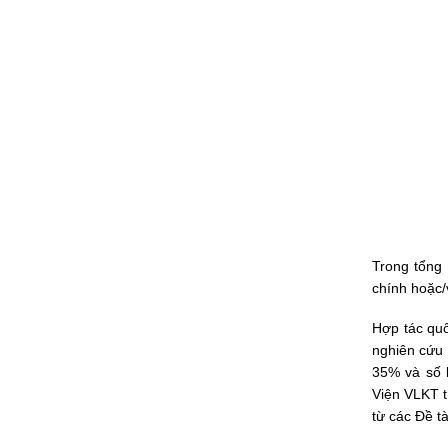
Trong tổng
chính hoặc/
Hợp tác quố
nghiên cứu 
35% và số 
Viện VLKT t
từ các Đề 