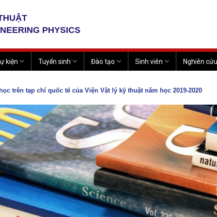
 THUẬT
INEERING PHYSICS
ự kiện
Tuyển sinh
Đào tạo
Sinh viên
Nghiên cứ
ọc trên tạp chí quốc tế của Viện Vật lý kỹ thuật năm học 2019-2020