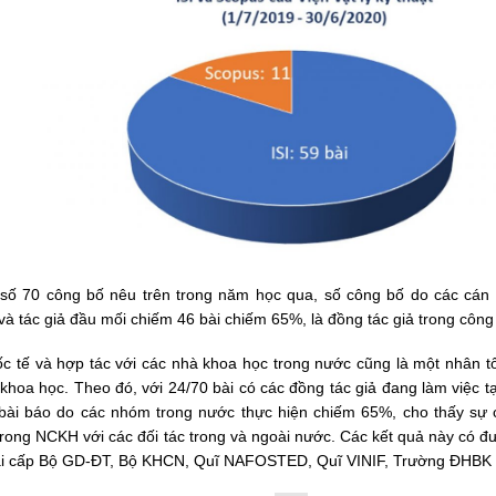
 số 70 công bố nêu trên trong năm học qua, số công bố do các cán 
và tác giả đầu mối chiếm 46 bài chiếm 65%, là đồng tác giả trong côn
c tế và hợp tác với các nhà khoa học trong nước cũng là một nhân tố
khoa học. Theo đó, với 24/70 bài có các đồng tác giả đang làm việc tạ
bài báo do các nhóm trong nước thực hiện chiếm 65%, cho thấy sự 
rong NCKH với các đối tác trong và ngoài nước. Các kết quả này có đư
tài cấp Bộ GD-ĐT, Bộ KHCN, Quĩ NAFOSTED, Quĩ VINIF, Trường ĐHBK