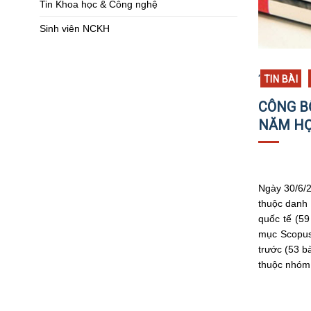
Tin Khoa học & Công nghệ
Sinh viên NCKH
,
TIN BÀI
CÔNG B
NĂM HỌ
Ngày 30/6/2
thuộc danh 
quốc tế (59
mục Scopus 
trước (53 b
thuộc nhóm 