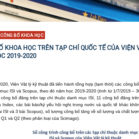
CÔNG BỐ KHOA HỌC
Ố KHOA HỌC TRÊN TẠP CHÍ QUỐC TẾ CỦA VIỆN 
C 2019-2020
020, Viện Vật lý kỹ thuật đã tiến hành tổng hợp (tạm thời) các công bố
mục ISI và Scopus, theo đó năm học 2019-2020 (tính từ 1/7/2019 – 3
 công bố đăng trên tạp chí thuộc danh mục ISI, 11 công bố đăng trê
Index, các bài báo/kỷ yếu hội nghị trong nước và quốc tế khác khôn
ài ISI và 3 bài Scopus), số lượng công bố tăng về số lượng và chất lư
Q1 và Q2 (theo phân loại của Scimago).