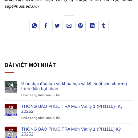
sep@hust.edu.vn
BÀI VIẾT MỚI NHẤT
Giáo dục đào tạo về khoa học và kỹ thuật cho chương
04
trình điện hạt nhân
Th8
Chức năng bình luận bị tắt
ở
Giáo
dục
THÔNG BÁO PHÚC TRA Môn Vật lý 1 (PH1110)- Kỳ
30
đào
20252
Th7
tạo
Chức năng bình luận bị tắt
ở
về
THÔNG
khoa
BÁO
học
THÔNG BÁO PHÚC TRA Môn Vật lý 1 (PH1111) Kỳ
27
PHÚC
và
20252
Th7
TRA
kỹ