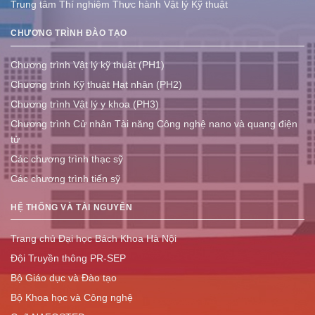
Trung tâm Thí nghiệm Thực hành Vật lý Kỹ thuật
CHƯƠNG TRÌNH ĐÀO TẠO
Chương trình Vật lý kỹ thuật (PH1)
Chương trình Kỹ thuật Hạt nhân (PH2)
Chương trình Vật lý y khoa (PH3)
Chương trình Cử nhân Tài năng Công nghệ nano và quang điện
tử
Các chương trình thạc sỹ
Các chương trình tiến sỹ
HỆ THỐNG VÀ TÀI NGUYÊN
Trang chủ Đại học Bách Khoa Hà Nội
Đội Truyền thông PR-SEP
Bộ Giáo dục và Đào tạo
Bộ Khoa học và Công nghệ