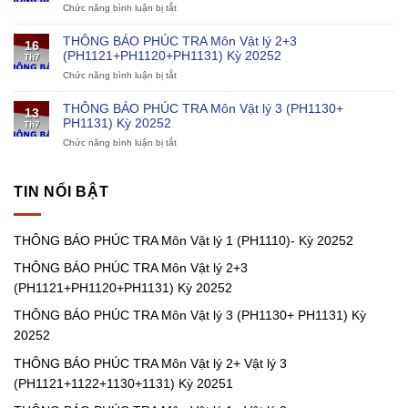
Chức năng bình luận bị tắt
ở
Môn
thuật
THÔNG
Vật
cho
BÁO
lý
chương
THÔNG BÁO PHÚC TRA Môn Vật lý 2+3
16
PHÚC
1
trình
(PH1121+PH1120+PH1131) Kỳ 20252
Th7
TRA
(PH1110)-
điện
Chức năng bình luận bị tắt
ở
Môn
Kỳ
hạt
THÔNG
Vật
20252
nhân
BÁO
lý
THÔNG BÁO PHÚC TRA Môn Vật lý 3 (PH1130+
13
PHÚC
1
PH1131) Kỳ 20252
Th7
TRA
(PH1111)
Chức năng bình luận bị tắt
ở
Môn
Kỳ
THÔNG
Vật
20252
BÁO
lý
PHÚC
2+3
TIN NỔI BẬT
TRA
(PH1121+PH1120+PH1131)
Môn
Kỳ
Vật
20252
THÔNG BÁO PHÚC TRA Môn Vật lý 1 (PH1110)- Kỳ 20252
lý
3
THÔNG BÁO PHÚC TRA Môn Vật lý 2+3
(PH1130+
PH1131)
(PH1121+PH1120+PH1131) Kỳ 20252
Kỳ
20252
THÔNG BÁO PHÚC TRA Môn Vật lý 3 (PH1130+ PH1131) Kỳ
20252
THÔNG BÁO PHÚC TRA Môn Vật lý 2+ Vật lý 3
(PH1121+1122+1130+1131) Kỳ 20251