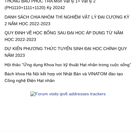
THÔNG BÁO PHÚC TRA Môn Vật lý 1+ Vật lý 2
(PH1110+1111+1120) Kỳ 20242
DANH SÁCH CHIA NHÓM THÍ NGHIỆM VẬT LÝ ĐẠI CƯƠNG KỲ
2 NĂM HỌC 2022-2023
QUY ĐỊNH VỀ HỌC BỔNG SAU ĐẠI HỌC ÁP DỤNG TỪ NĂM
HỌC 2022-2023
DỰ KIẾN PHƯƠNG THỨC TUYỂN SINH ĐẠI HỌC CHÍNH QUY
NĂM 2023
Hội thảo “Ứng dụng Khoa học kỹ thuật Hạt nhân trong cuộc sống”
Bách khoa Hà Nội kết hợp với Nhật Bản và VINATOM đào tạo
Công nghệ Điện Hạt nhân