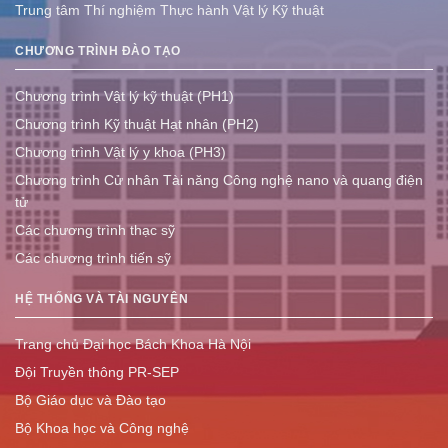
Trung tâm Thí nghiệm Thực hành Vật lý Kỹ thuật
CHƯƠNG TRÌNH ĐÀO TẠO
Chương trình Vật lý kỹ thuật (PH1)
Chương trình Kỹ thuật Hạt nhân (PH2)
Chương trình Vật lý y khoa (PH3)
Chương trình Cử nhân Tài năng Công nghệ nano và quang điện
tử
Các chương trình thạc sỹ
Các chương trình tiến sỹ
HỆ THỐNG VÀ TÀI NGUYÊN
Trang chủ Đại học Bách Khoa Hà Nội
Đội Truyền thông PR-SEP
Bộ Giáo dục và Đào tạo
Bộ Khoa học và Công nghệ