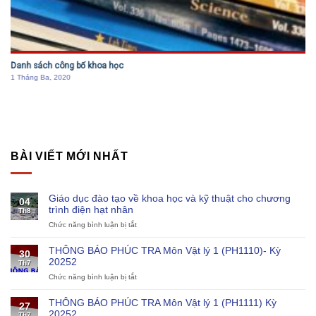
Công bố khoa học trên tạp chí quốc tế của Viện Vật lý kỹ thuậ
2019-2020
30 Tháng Sáu, 2020
BÀI VIẾT MỚI NHẤT
Giáo dục đào tạo về khoa học và kỹ thuật cho chương
04
trình điện hạt nhân
Th8
Chức năng bình luận bị tắt
ở
Giáo
dục
THÔNG BÁO PHÚC TRA Môn Vật lý 1 (PH1110)- Kỳ
30
đào
20252
Th7
tạo
Chức năng bình luận bị tắt
ở
về
THÔNG
khoa
BÁO
học
THÔNG BÁO PHÚC TRA Môn Vật lý 1 (PH1111) Kỳ
27
PHÚC
và
20252
Th7