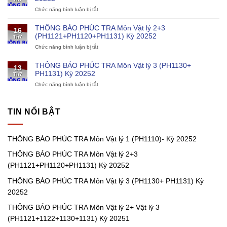
TRA
kỹ
Chức năng bình luận bị tắt
ở
Môn
thuật
THÔNG
Vật
cho
BÁO
lý
chương
THÔNG BÁO PHÚC TRA Môn Vật lý 2+3
16
PHÚC
1
trình
(PH1121+PH1120+PH1131) Kỳ 20252
Th7
TRA
(PH1110)-
điện
Chức năng bình luận bị tắt
ở
Môn
Kỳ
hạt
THÔNG
Vật
20252
nhân
BÁO
lý
THÔNG BÁO PHÚC TRA Môn Vật lý 3 (PH1130+
13
PHÚC
1
PH1131) Kỳ 20252
Th7
TRA
(PH1111)
Chức năng bình luận bị tắt
ở
Môn
Kỳ
THÔNG
Vật
20252
BÁO
lý
PHÚC
2+3
TIN NỔI BẬT
TRA
(PH1121+PH1120+PH1131)
Môn
Kỳ
Vật
20252
THÔNG BÁO PHÚC TRA Môn Vật lý 1 (PH1110)- Kỳ 20252
lý
3
THÔNG BÁO PHÚC TRA Môn Vật lý 2+3
(PH1130+
PH1131)
(PH1121+PH1120+PH1131) Kỳ 20252
Kỳ
20252
THÔNG BÁO PHÚC TRA Môn Vật lý 3 (PH1130+ PH1131) Kỳ
20252
THÔNG BÁO PHÚC TRA Môn Vật lý 2+ Vật lý 3
(PH1121+1122+1130+1131) Kỳ 20251