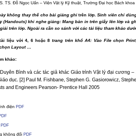
S. TS. Đỗ Ngọc Uấn – Viện Vật lý Kỹ thuật, Trường Đại học Bách khoa
này không thay thế cho bài giảng ghi
trên
lớp. Sinh viên chỉ dùng
ay (Handouts) khi nghe giảng: Mang bản in trên giấy lên lớp và g
giải trên lớp. Ngoài ra cần so sánh với các tài liệu tham khảo dướ
tài liệu với 4, 6 hoặc 8
trang trên khổ A4:
Vào File chọn Print
 chọn Layout …
am khảo:
Duyên Bình và các tác giả khác Giáo trình Vật lý đại cương – 
iáo dục.
[2] Paul M. Fishbane, Stephen G. Gasiorowicz, Stephe
ists and Engineers Pearson- Prentice Hall 2005
ĩnh điện
PDF
PDF
i
PDF
g không đổi
PDF