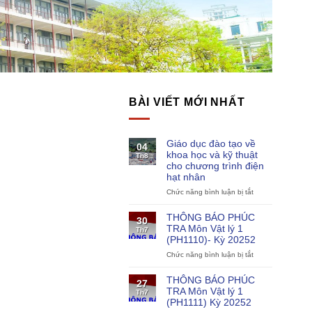
BÀI VIẾT MỚI NHẤT
Giáo dục đào tạo về
04
khoa học và kỹ thuật
Th8
cho chương trình điện
hạt nhân
Chức năng bình luận bị tắt
ở
Giáo
dục
THÔNG BÁO PHÚC
30
đào
TRA Môn Vật lý 1
Th7
tạo
(PH1110)- Kỳ 20252
về
Chức năng bình luận bị tắt
khoa
ở
học
THÔNG
và
BÁO
THÔNG BÁO PHÚC
27
kỹ
PHÚC
TRA Môn Vật lý 1
Th7
thuật
TRA
(PH1111) Kỳ 20252
cho
Môn