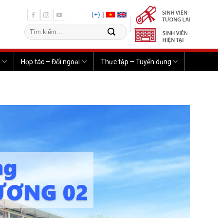
(+)
|
u
Hợp tác – Đối ngoại
Thực tập – Tuyển dụng