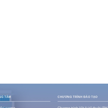
NG TÂM
CHƯƠNG TRÌNH ĐÀO TẠO
 đại cương
Chương trình Vật lý kỹ thuật (PH