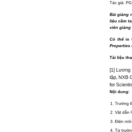
Tác giả: PG
Bài giảng 
liệu cầm t
viên giảng 
Có thể
in 
Properties
Tài liệu th
[1] Lương 
tập, NXB G
for Scient
Nội dung
:
Trường t
Vật dẫn
Điện mô
Từ trườn