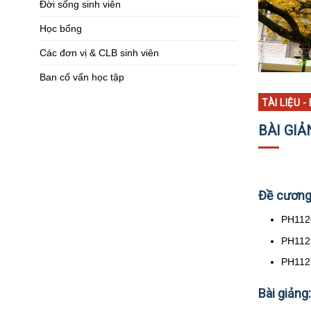
Đời sống sinh viên
Học bổng
Các đơn vị & CLB sinh viên
Ban cố vấn học tập
TÀI LIỆU -
BÀI GIẢ
Đề cương
PH1120
PH1121
PH1122
Bài giảng: