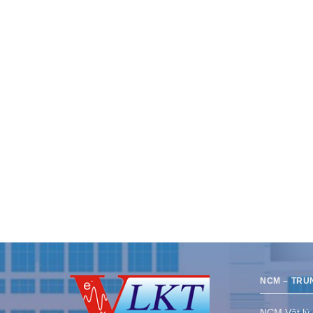
NCM – TRU
NCM Vật lý