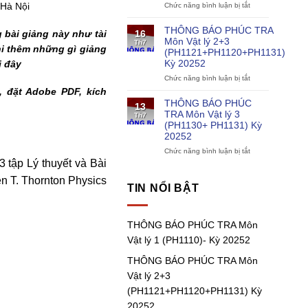
 Hà Nội
Chức năng bình luận bị tắt
chương
Vật
ở
trình
lý
THÔNG
điện
1
BÁO
THÔNG BÁO PHÚC TRA
 bài giảng này như tài
16
hạt
(PH1110)-
PHÚC
Môn Vật lý 2+3
Th7
nhân
Kỳ
TRA
hi thêm những gì giảng
(PH1121+PH1120+PH1131)
20252
Môn
Kỳ 20252
i đây
Vật
lý
Chức năng bình luận bị tắt
ở
1
THÔNG
,
đặt Adobe PDF,
kích
(PH1111)
BÁO
THÔNG BÁO PHÚC
13
Kỳ
PHÚC
TRA Môn Vật lý 3
Th7
20252
TRA
(PH1130+ PH1131) Kỳ
Môn
20252
Vật
lý
Chức năng bình luận bị tắt
ở
2+3
3 tập Lý thuyết và Bài
THÔNG
(PH1121+PH1120
BÁO
n T. Thornton Physics
Kỳ
PHÚC
TIN NỔI BẬT
20252
TRA
Môn
Vật
THÔNG BÁO PHÚC TRA Môn
lý
3
Vật lý 1 (PH1110)- Kỳ 20252
(PH1130+
PH1131)
THÔNG BÁO PHÚC TRA Môn
Kỳ
Vật lý 2+3
20252
(PH1121+PH1120+PH1131) Kỳ
20252