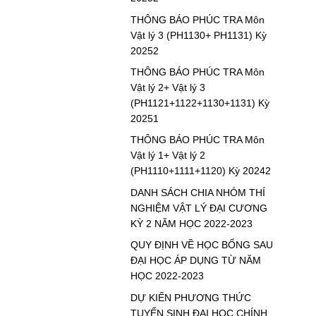
THÔNG BÁO PHÚC TRA Môn
Vật lý 3 (PH1130+ PH1131) Kỳ
20252
THÔNG BÁO PHÚC TRA Môn
Vật lý 2+ Vật lý 3
(PH1121+1122+1130+1131) Kỳ
20251
THÔNG BÁO PHÚC TRA Môn
Vật lý 1+ Vật lý 2
(PH1110+1111+1120) Kỳ 20242
DANH SÁCH CHIA NHÓM THÍ
NGHIỆM VẬT LÝ ĐẠI CƯƠNG
KỲ 2 NĂM HỌC 2022-2023
QUY ĐỊNH VỀ HỌC BỔNG SAU
ĐẠI HỌC ÁP DỤNG TỪ NĂM
HỌC 2022-2023
DỰ KIẾN PHƯƠNG THỨC
TUYỂN SINH ĐẠI HỌC CHÍNH