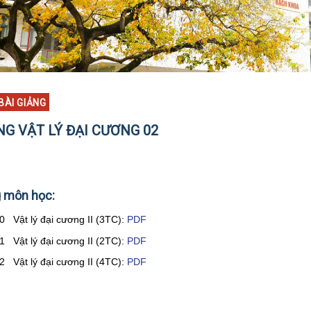
 BÀI GIẢNG
NG VẬT LÝ ĐẠI CƯƠNG 02
 môn học:
 Vật lý đại cương II (3TC):
PDF
 Vật lý đại cương II (2TC):
PDF
 Vật lý đại cương II (4TC):
PDF