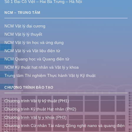
Số 1 Đại Cồ Việt – Hai Bà Trưng – Hà Nội
NCM – TRUNG TÂM
NCM Vật lý đại cương
NCM Vật lý lý thuyết
NCM Vật lý tin học và ứng dụng
NCM Vật lý và Vật liệu điện tử
NCM Quang học và Quang điện tử
NCM Kỹ thuật hạt nhân và Vật lý y khoa
Trung tâm Thí nghiệm Thực hành Vật lý Kỹ thuật
CHƯƠNG TRÌNH ĐÀO TẠO
Chương trình Vật lý kỹ thuật (PH1)
Chương trình Kỹ thuật Hạt nhân (PH2)
Chương trình Vật lý y khoa (PH3)
Chương trình Cử nhân Tài năng Công nghệ nano và quang điện
tử