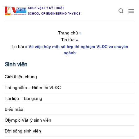
Skip
KHOA VẬT LÝ KỸ THUẬT
to
SCHOOL OF ENGINEERING PHYSICS
content
Trang chủ
»
Tin tức
»
Tin bài
»
Về việc hủy một số lớp thí nghiệm VLĐC và chuyên
ngành
Sinh viên
Giới thiệu chung
Thí nghiệm – Điểm thi VLĐC
Tài liệu – Bài giảng
Biểu mẫu
Olympic Vật lý sinh viên
Đời sống sinh viên