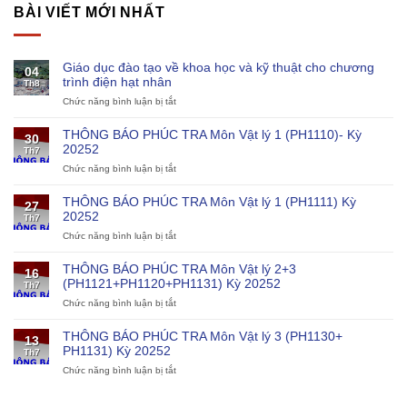
BÀI VIẾT MỚI NHẤT
Giáo dục đào tạo về khoa học và kỹ thuật cho chương
04
trình điện hạt nhân
Th8
Chức năng bình luận bị tắt
ở
Giáo
dục
THÔNG BÁO PHÚC TRA Môn Vật lý 1 (PH1110)- Kỳ
30
đào
20252
Th7
tạo
Chức năng bình luận bị tắt
ở
về
THÔNG
khoa
BÁO
học
THÔNG BÁO PHÚC TRA Môn Vật lý 1 (PH1111) Kỳ
27
PHÚC
và
20252
Th7
TRA
kỹ
Chức năng bình luận bị tắt
ở
Môn
thuật
THÔNG
Vật
cho
BÁO
lý
chương
THÔNG BÁO PHÚC TRA Môn Vật lý 2+3
16
PHÚC
1
trình
(PH1121+PH1120+PH1131) Kỳ 20252
Th7
TRA
(PH1110)-
điện
Chức năng bình luận bị tắt
ở
Môn
Kỳ
hạt
THÔNG
Vật
20252
nhân
BÁO
lý
THÔNG BÁO PHÚC TRA Môn Vật lý 3 (PH1130+
13
PHÚC
1
PH1131) Kỳ 20252
Th7
TRA
(PH1111)
Chức năng bình luận bị tắt
ở
Môn
Kỳ
THÔNG
Vật
20252
BÁO
lý