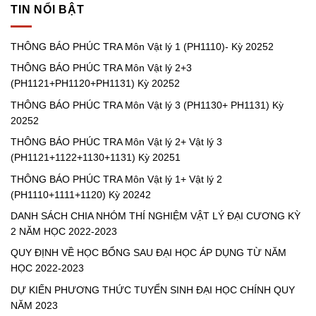
PHÚC
2+3
TIN NỔI BẬT
TRA
(PH1121+PH1120+PH1131)
Môn
Kỳ
Vật
20252
THÔNG BÁO PHÚC TRA Môn Vật lý 1 (PH1110)- Kỳ 20252
lý
3
THÔNG BÁO PHÚC TRA Môn Vật lý 2+3
(PH1130+
PH1131)
(PH1121+PH1120+PH1131) Kỳ 20252
Kỳ
20252
THÔNG BÁO PHÚC TRA Môn Vật lý 3 (PH1130+ PH1131) Kỳ
20252
THÔNG BÁO PHÚC TRA Môn Vật lý 2+ Vật lý 3
(PH1121+1122+1130+1131) Kỳ 20251
THÔNG BÁO PHÚC TRA Môn Vật lý 1+ Vật lý 2
(PH1110+1111+1120) Kỳ 20242
DANH SÁCH CHIA NHÓM THÍ NGHIỆM VẬT LÝ ĐẠI CƯƠNG KỲ
2 NĂM HỌC 2022-2023
QUY ĐỊNH VỀ HỌC BỔNG SAU ĐẠI HỌC ÁP DỤNG TỪ NĂM
HỌC 2022-2023
DỰ KIẾN PHƯƠNG THỨC TUYỂN SINH ĐẠI HỌC CHÍNH QUY
NĂM 2023