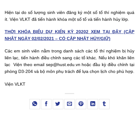
Hiện tại do số lượng sinh viên đăng ký một số tổ thí nghiệm quá
ít. Viện VLKT đã tiến hành khóa một số tổ và tiến hành hủy lớp.
THỜI KHÓA BIỂU DỰ KIẾN KỲ 20202 XEM TẠI ĐÂY (CẬP
NHẬT NGÀY 02/02/2021 – CÓ CẬP NHẬT HỦY/GIỮ)
Các em sinh viên nằm trong danh sách các tổ thí nghiệm bị hủy
liên lạc, tiến hành điều chỉnh sang các tổ khác. Nếu khó khăn liên
lạc Viện theo email sep@hust.edu.vn hoặc đầu kỳ điều chỉnh tại
phòng D3-204 và bộ môn phụ trách để lựa chọn lịch cho phù hợp.
Viện VLKT