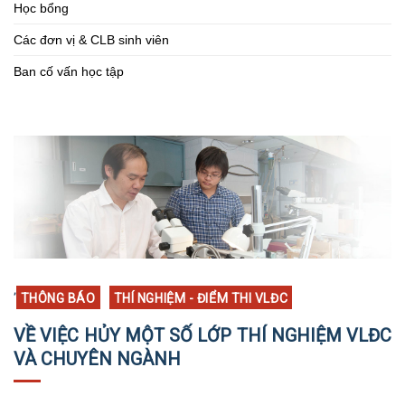
Học bổng
Các đơn vị & CLB sinh viên
Ban cố vấn học tập
,
THÔNG BÁO
THÍ NGHIỆM - ĐIỂM THI VLĐC
VỀ VIỆC HỦY MỘT SỐ LỚP THÍ NGHIỆM VLĐC
VÀ CHUYÊN NGÀNH