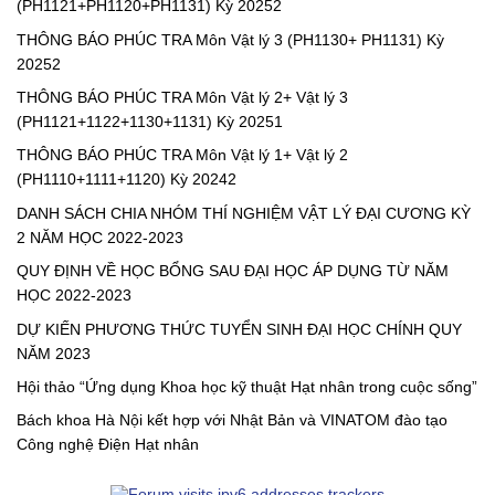
(PH1121+PH1120+PH1131) Kỳ 20252
Kỳ
20252
THÔNG BÁO PHÚC TRA Môn Vật lý 3 (PH1130+ PH1131) Kỳ
20252
THÔNG BÁO PHÚC TRA Môn Vật lý 2+ Vật lý 3
(PH1121+1122+1130+1131) Kỳ 20251
THÔNG BÁO PHÚC TRA Môn Vật lý 1+ Vật lý 2
(PH1110+1111+1120) Kỳ 20242
DANH SÁCH CHIA NHÓM THÍ NGHIỆM VẬT LÝ ĐẠI CƯƠNG KỲ
2 NĂM HỌC 2022-2023
QUY ĐỊNH VỀ HỌC BỔNG SAU ĐẠI HỌC ÁP DỤNG TỪ NĂM
HỌC 2022-2023
DỰ KIẾN PHƯƠNG THỨC TUYỂN SINH ĐẠI HỌC CHÍNH QUY
NĂM 2023
Hội thảo “Ứng dụng Khoa học kỹ thuật Hạt nhân trong cuộc sống”
Bách khoa Hà Nội kết hợp với Nhật Bản và VINATOM đào tạo
Công nghệ Điện Hạt nhân