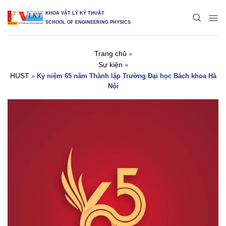
Skip
KHOA VẬT LÝ KỸ THUẬT
to
SCHOOL OF ENGINEERING PHYSICS
content
Trang chủ
»
Sự kiện
»
HUST
»
Kỷ niệm 65 năm Thành lập Trường Đại học Bách khoa Hà
Nội