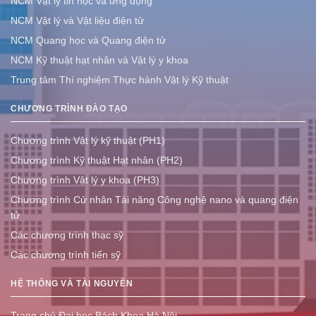
NCM Vật lý tin học và ứng dụng
NCM Vật lý và Vật liệu điện tử
NCM Quang học và Quang điện tử
NCM Kỹ thuật hạt nhân và Vật lý y khoa
Trung tâm Thí nghiệm Thực hành Vật lý Kỹ thuật
CHƯƠNG TRÌNH ĐÀO TẠO
Chương trình Vật lý kỹ thuật (PH1)
Chương trình Kỹ thuật Hạt nhân (PH2)
Chương trình Vật lý y khoa (PH3)
Chương trình Cử nhân Tài năng Công nghệ nano và quang điện
tử
Các chương trình thạc sỹ
Các chương trình tiến sỹ
HỆ THỐNG VÀ TÀI NGUYÊN
Trang chủ Đại học Bách Khoa Hà Nội