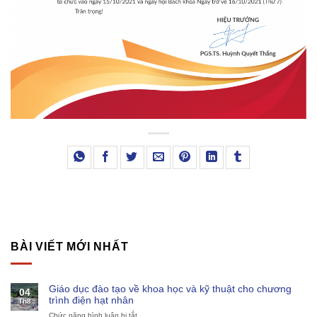
BÀI VIẾT MỚI NHẤT
Giáo dục đào tạo về khoa học và kỹ thuật cho chương
04
trình điện hạt nhân
Th8
Chức năng bình luận bị tắt
ở