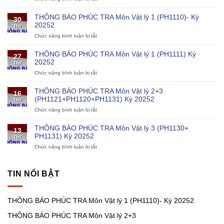
Giáo
dục
THÔNG BÁO PHÚC TRA Môn Vật lý 1 (PH1110)- Kỳ
30
đào
20252
Th7
tạo
Chức năng bình luận bị tắt
ở
về
THÔNG
khoa
BÁO
học
THÔNG BÁO PHÚC TRA Môn Vật lý 1 (PH1111) Kỳ
27
PHÚC
và
20252
Th7
TRA
kỹ
Chức năng bình luận bị tắt
ở
Môn
thuật
THÔNG
Vật
cho
BÁO
lý
chương
THÔNG BÁO PHÚC TRA Môn Vật lý 2+3
16
PHÚC
1
trình
(PH1121+PH1120+PH1131) Kỳ 20252
Th7
TRA
(PH1110)-
điện
Chức năng bình luận bị tắt
ở
Môn
Kỳ
hạt
THÔNG
Vật
20252
nhân
BÁO
lý
THÔNG BÁO PHÚC TRA Môn Vật lý 3 (PH1130+
13
PHÚC
1
PH1131) Kỳ 20252
Th7
TRA
(PH1111)
Chức năng bình luận bị tắt
ở
Môn
Kỳ
THÔNG
Vật
20252
BÁO
lý
PHÚC
2+3
TIN NỔI BẬT
TRA
(PH1121+PH1120+PH1131)
Môn
Kỳ
Vật
20252
THÔNG BÁO PHÚC TRA Môn Vật lý 1 (PH1110)- Kỳ 20252
lý
3
THÔNG BÁO PHÚC TRA Môn Vật lý 2+3
(PH1130+
PH1131)