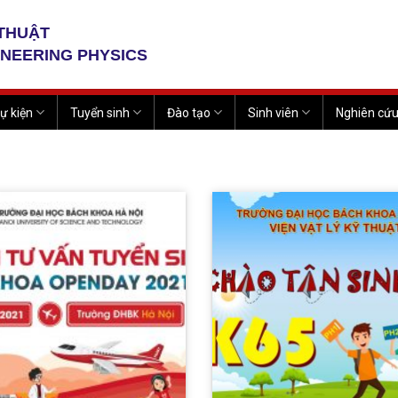
 THUẬT
INEERING PHYSICS
ự kiện
Tuyển sinh
Đào tạo
Sinh viên
Nghiên cứ