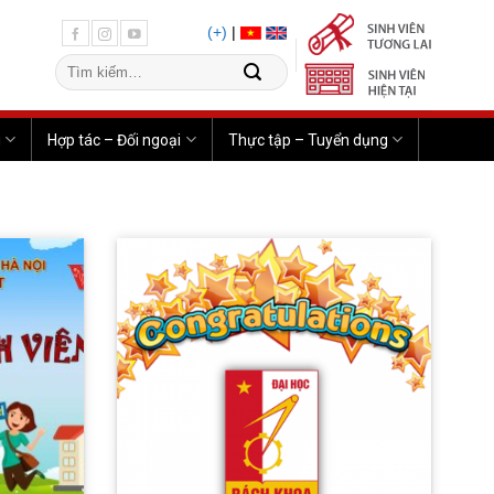
(+)
|
u
Hợp tác – Đối ngoại
Thực tập – Tuyển dụng