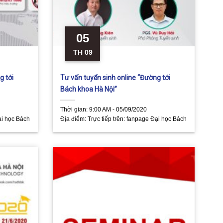
05
TH 09
g tới
Tư vấn tuyển sinh online “Đường tới
Bách khoa Hà Nội”
Thời gian:
9:00 AM - 05/09/2020
ại học Bách
Địa điểm:
Trực tiếp trên: fanpage Đại học Bách
cience and
khoa Hà Nội - Hanoi Unversity of Science and
Technology