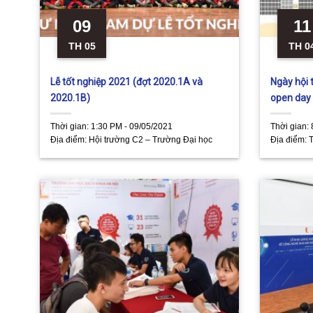
09
11
TH 05
TH 0
Lễ tốt nghiệp 2021 (đợt 2020.1A và
Ngày hội 
2020.1B)
open day
Thời gian:
1:30 PM - 09/05/2021
Thời gian:
Địa điểm:
Hội trường C2 – Trường Đại học
Địa điểm:
Bách khoa Hà Nội