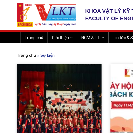
Skip
to
KHOA VẬT LÝ KỸ
content
FACULTY OF ENG
Trang chủ
Giới thiệu
NCM & TT
Tin tức & S
Trang chủ
»
Sự kiện