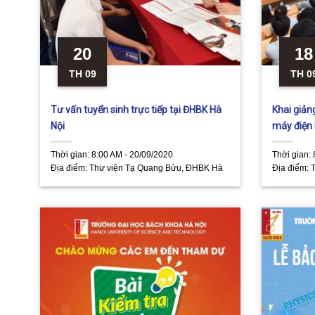
20
18
TH 09
TH 0
Tư vấn tuyển sinh trực tiếp tại ĐHBK Hà
Khai giản
Nội
máy điện
Thời gian:
8:00 AM - 20/09/2020
Thời gian:
Địa điểm:
Thư viện Tạ Quang Bửu, ĐHBK Hà
Địa điểm:
Nội