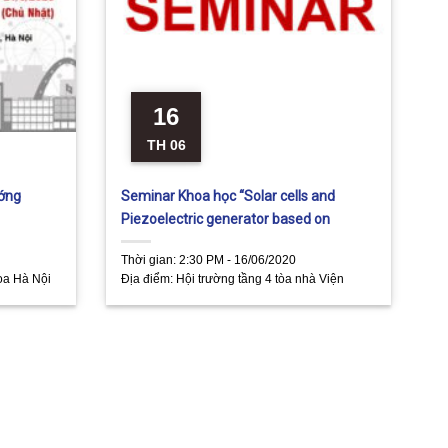
16
TH 06
ướng
Seminar Khoa học “Solar cells and
Piezoelectric generator based on
organic-inorganic Perovskite materials”
Thời gian:
2:30 PM - 16/06/2020
oa Hà Nội
Địa điểm:
Hội trường tầng 4 tòa nhà Viện
Trưng, Hà
ITIMS