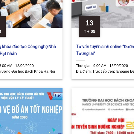
13
9
TH 09
g khóa đào tạo Công nghệ Nhà
Tư vấn tuyển sinh online “Đườn
 Hạt nhân
Tương lai”
8:00 AM - 18/09/2020
Thời gian:
9:00 AM - 13/09/2020
Trường Đại học Bách Khoa Hà Nội
Địa điểm:
Trực tiếp trên: fanpage Đ
khoa Hà Nội - Hanoi Unversity of S
Technology