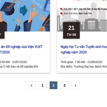
21
7
TH 06
 án tốt nghiệp của Viện VLKT
Ngày hội Tư vấn Tuyển sinh h
7/2020
nghiệp năm 2020
8:00 AM - 15/07/2020
Thời gian:
7:00 AM - 21/06/2020
ại 5 HĐ bảo vệ tốt nghiệp ĐH
Địa điểm:
Trường Đại học Bách Kh
(1 Đại Cồ Việt, Bách Khoa, Hai Bà 
Nội)
1
2
3