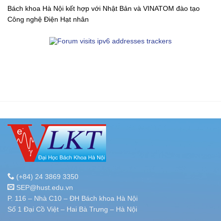
Bách khoa Hà Nội kết hợp với Nhật Bản và VINATOM đào tạo
Công nghệ Điện Hạt nhân
(+84) 24 3869 3350
SEP@hust.edu.vn
P. 116 – Nhà C10 – ĐH Bách khoa Hà Nội
Số 1 Đại Cồ Việt – Hai Bà Trưng – Hà Nội