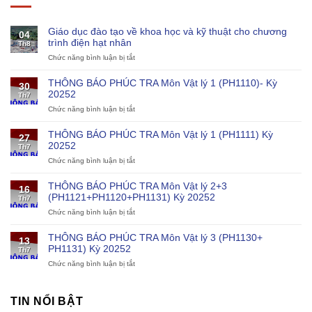
Giáo dục đào tạo về khoa học và kỹ thuật cho chương
04
trình điện hạt nhân
Th8
Chức năng bình luận bị tắt
ở
Giáo
dục
THÔNG BÁO PHÚC TRA Môn Vật lý 1 (PH1110)- Kỳ
30
đào
20252
Th7
tạo
Chức năng bình luận bị tắt
ở
về
THÔNG
khoa
BÁO
học
THÔNG BÁO PHÚC TRA Môn Vật lý 1 (PH1111) Kỳ
27
PHÚC
và
20252
Th7
TRA
kỹ
Chức năng bình luận bị tắt
ở
Môn
thuật
THÔNG
Vật
cho
BÁO
lý
chương
THÔNG BÁO PHÚC TRA Môn Vật lý 2+3
16
PHÚC
1
trình
(PH1121+PH1120+PH1131) Kỳ 20252
Th7
TRA
(PH1110)-
điện
Chức năng bình luận bị tắt
ở
Môn
Kỳ
hạt
THÔNG
Vật
20252
nhân
BÁO
lý
THÔNG BÁO PHÚC TRA Môn Vật lý 3 (PH1130+
13
PHÚC
1
PH1131) Kỳ 20252
Th7
TRA
(PH1111)
Chức năng bình luận bị tắt
ở
Môn
Kỳ
THÔNG
Vật
20252
BÁO
lý
PHÚC
2+3
TIN NỔI BẬT
TRA
(PH1121+PH1120+PH1131)