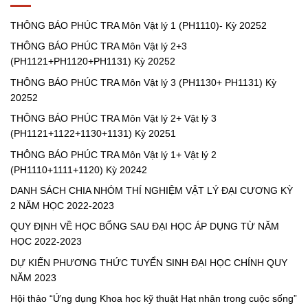
Môn
Kỳ
Vật
20252
THÔNG BÁO PHÚC TRA Môn Vật lý 1 (PH1110)- Kỳ 20252
lý
3
THÔNG BÁO PHÚC TRA Môn Vật lý 2+3
(PH1130+
PH1131)
(PH1121+PH1120+PH1131) Kỳ 20252
Kỳ
20252
THÔNG BÁO PHÚC TRA Môn Vật lý 3 (PH1130+ PH1131) Kỳ
20252
THÔNG BÁO PHÚC TRA Môn Vật lý 2+ Vật lý 3
(PH1121+1122+1130+1131) Kỳ 20251
THÔNG BÁO PHÚC TRA Môn Vật lý 1+ Vật lý 2
(PH1110+1111+1120) Kỳ 20242
DANH SÁCH CHIA NHÓM THÍ NGHIỆM VẬT LÝ ĐẠI CƯƠNG KỲ
2 NĂM HỌC 2022-2023
QUY ĐỊNH VỀ HỌC BỔNG SAU ĐẠI HỌC ÁP DỤNG TỪ NĂM
HỌC 2022-2023
DỰ KIẾN PHƯƠNG THỨC TUYỂN SINH ĐẠI HỌC CHÍNH QUY
NĂM 2023
Hội thảo “Ứng dụng Khoa học kỹ thuật Hạt nhân trong cuộc sống”