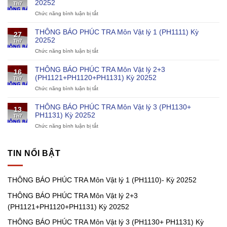
20252
Th7
tạo
Chức năng bình luận bị tắt
ở
về
THÔNG
khoa
BÁO
học
THÔNG BÁO PHÚC TRA Môn Vật lý 1 (PH1111) Kỳ
27
PHÚC
và
20252
Th7
TRA
kỹ
Chức năng bình luận bị tắt
ở
Môn
thuật
THÔNG
Vật
cho
BÁO
lý
chương
THÔNG BÁO PHÚC TRA Môn Vật lý 2+3
16
PHÚC
1
trình
(PH1121+PH1120+PH1131) Kỳ 20252
Th7
TRA
(PH1110)-
điện
Chức năng bình luận bị tắt
ở
Môn
Kỳ
hạt
THÔNG
Vật
20252
nhân
BÁO
lý
THÔNG BÁO PHÚC TRA Môn Vật lý 3 (PH1130+
13
PHÚC
1
PH1131) Kỳ 20252
Th7
TRA
(PH1111)
Chức năng bình luận bị tắt
ở
Môn
Kỳ
THÔNG
Vật
20252
BÁO
lý
PHÚC
2+3
TIN NỔI BẬT
TRA
(PH1121+PH1120+PH1131)
Môn
Kỳ
Vật
20252
THÔNG BÁO PHÚC TRA Môn Vật lý 1 (PH1110)- Kỳ 20252
lý
3
THÔNG BÁO PHÚC TRA Môn Vật lý 2+3
(PH1130+
PH1131)
(PH1121+PH1120+PH1131) Kỳ 20252
Kỳ
20252
THÔNG BÁO PHÚC TRA Môn Vật lý 3 (PH1130+ PH1131) Kỳ