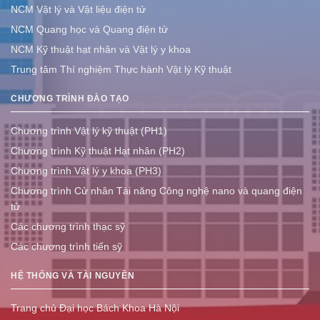
NCM Vật lý và Vật liệu điện tử
NCM Quang học và Quang điện tử
NCM Kỹ thuật hạt nhân và Vật lý y khoa
Trung tâm Thí nghiệm Thực hành Vật lý Kỹ thuật
CHƯƠNG TRÌNH ĐÀO TẠO
Chương trình Vật lý kỹ thuật (PH1)
Chương trình Kỹ thuật Hạt nhân (PH2)
Chương trình Vật lý y khoa (PH3)
Chương trình Cử nhân Tài năng Công nghệ nano và quang điện
tử
Các chương trình thạc sỹ
Các chương trình tiến sỹ
HỆ THỐNG VÀ TÀI NGUYÊN
Trang chủ Đại học Bách Khoa Hà Nội