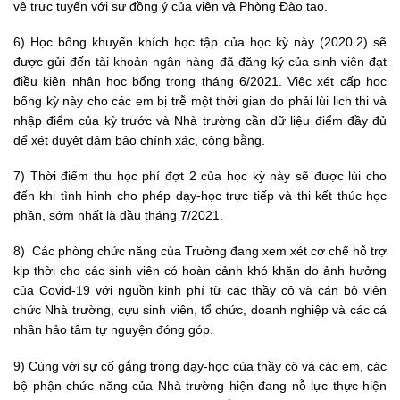
vệ trực tuyến với sự đồng ý của viện và Phòng Đào tạo.
6) Học bổng khuyến khích học tập của học kỳ này (2020.2) sẽ
được gửi đến tài khoản ngân hàng đã đăng ký của sinh viên đạt
điều kiện nhận học bổng trong tháng 6/2021. Việc xét cấp học
bổng kỳ này cho các em bị trễ một thời gian do phải lùi lịch thi và
nhập điểm của kỳ trước và Nhà trường cần dữ liệu điểm đầy đủ
để xét duyệt đảm bảo chính xác, công bằng.
7) Thời điểm thu học phí đợt 2 của học kỳ này sẽ được lùi cho
đến khi tình hình cho phép dạy-học trực tiếp và thi kết thúc học
phần, sớm nhất là đầu tháng 7/2021.
8) Các phòng chức năng của Trường đang xem xét cơ chế hỗ trợ
kịp thời cho các sinh viên có hoàn cảnh khó khăn do ảnh hưởng
của Covid-19 với nguồn kinh phí từ các thầy cô và cán bộ viên
chức Nhà trường, cựu sinh viên, tổ chức, doanh nghiệp và các cá
nhân hảo tâm tự nguyện đóng góp.
9) Cùng với sự cố gắng trong dạy-học của thầy cô và các em, các
bộ phận chức năng của Nhà trường hiện đang nỗ lực thực hiện