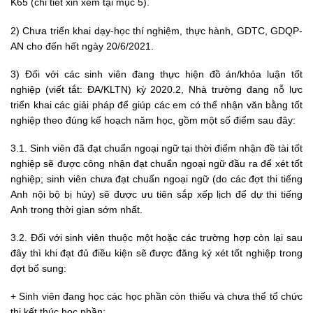
K65 (chi tiết xin xem tại mục 5).
2) Chưa triển khai dạy-học thí nghiệm, thực hành, GDTC, GDQP-
AN cho đến hết ngày 20/6/2021.
3) Đối với các sinh viên đang thực hiện đồ án/khóa luận tốt
nghiệp (viết tắt: ĐA/KLTN) kỳ 2020.2, Nhà trường đang nỗ lực
triển khai các giải pháp để giúp các em có thể nhận văn bằng tốt
nghiệp theo đúng kế hoạch năm học, gồm một số điểm sau đây:
3.1. Sinh viên đã đạt chuẩn ngoại ngữ tại thời điểm nhận đề tài tốt
nghiệp sẽ được công nhận đạt chuẩn ngoại ngữ đầu ra để xét tốt
nghiệp; sinh viên chưa đạt chuẩn ngoại ngữ (do các đợt thi tiếng
Anh nội bộ bị hủy) sẽ được ưu tiên sắp xếp lịch để dự thi tiếng
Anh trong thời gian sớm nhất.
3.2. Đối với sinh viên thuộc một hoặc các trường hợp còn lại sau
đây thì khi đạt đủ điều kiện sẽ được đăng ký xét tốt nghiệp trong
đợt bổ sung:
+ Sinh viên đang học các học phần còn thiếu và chưa thể tổ chức
thi kết thúc học phần;