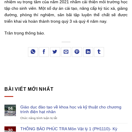
nhiệm vụ trọng tâm của năm 2021 nhằm cải thiện môi trường học
tập cho sinh viên. Một số dự án cải tạo, nâng cấp ký túc xá, giảng
đường, phòng thí nghiệm, sân bãi tập luyện thể chất sẽ được
triển khai và hoàn thành trong quý 3 và quý 4 năm nay.
Trân trọng thông báo.
BÀI VIẾT MỚI NHẤT
Giáo dục đào tạo về khoa học và kỹ thuật cho chương
04
trình điện hạt nhân
Th8
Chức năng bình luận bị tắt
ở
Giáo
dục
THÔNG BÁO PHÚC TRA Môn Vật lý 1 (PH1110)- Kỳ
30
đào