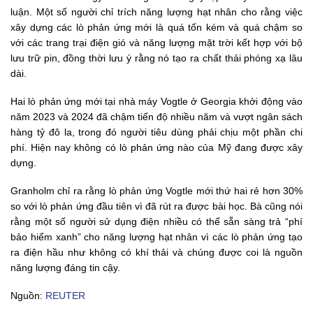
luận. Một số người chỉ trích năng lượng hạt nhân cho rằng việc
xây dựng các lò phản ứng mới là quá tốn kém và quá chậm so
với các trang trại điện gió và năng lượng mặt trời kết hợp với bộ
lưu trữ pin, đồng thời lưu ý rằng nó tạo ra chất thải phóng xạ lâu
dài.
Hai lò phản ứng mới tại nhà máy Vogtle ở Georgia khởi động vào
năm 2023 và 2024 đã chậm tiến độ nhiều năm và vượt ngân sách
hàng tỷ đô la, trong đó người tiêu dùng phải chịu một phần chi
phí. Hiện nay không có lò phản ứng nào của Mỹ đang được xây
dựng.
Granholm chỉ ra rằng lò phản ứng Vogtle mới thứ hai rẻ hơn 30%
so với lò phản ứng đầu tiên vì đã rút ra được bài học. Bà cũng nói
rằng một số người sử dụng điện nhiều có thể sẵn sàng trả “phí
bảo hiểm xanh” cho năng lượng hạt nhân vì các lò phản ứng tạo
ra điện hầu như không có khí thải và chúng được coi là nguồn
năng lượng đáng tin cậy.
Nguồn:
REUTER