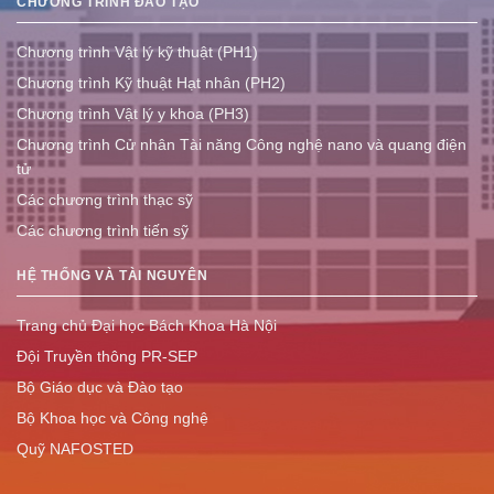
CHƯƠNG TRÌNH ĐÀO TẠO
Chương trình Vật lý kỹ thuật (PH1)
Chương trình Kỹ thuật Hạt nhân (PH2)
Chương trình Vật lý y khoa (PH3)
Chương trình Cử nhân Tài năng Công nghệ nano và quang điện
tử
Các chương trình thạc sỹ
Các chương trình tiến sỹ
HỆ THỐNG VÀ TÀI NGUYÊN
Trang chủ Đại học Bách Khoa Hà Nội
Đội Truyền thông PR-SEP
Bộ Giáo dục và Đào tạo
Bộ Khoa học và Công nghệ
Quỹ NAFOSTED