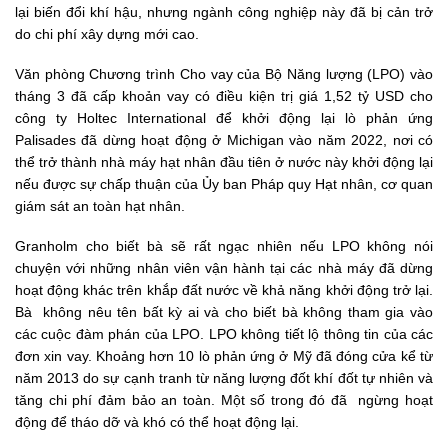
lại biến đổi khí hậu, nhưng ngành công nghiệp này đã bị cản trở
do chi phí xây dựng mới cao.
Văn phòng Chương trình Cho vay của Bộ Năng lượng (LPO) vào
tháng 3 đã cấp khoản vay có điều kiện trị giá 1,52 tỷ USD cho
công ty Holtec International để khởi động lại lò phản ứng
Palisades đã dừng hoạt động ở Michigan vào năm 2022, nơi có
thể trở thành nhà máy hạt nhân đầu tiên ở nước này khởi động lại
nếu được sự chấp thuận của Ủy ban Pháp quy Hạt nhân, cơ quan
giám sát an toàn hạt nhân.
Granholm cho biết bà sẽ rất ngạc nhiên nếu LPO không nói
chuyện với những nhân viên vận hành tại các nhà máy đã dừng
hoạt động khác trên khắp đất nước về khả năng khởi động trở lại.
Bà không nêu tên bất kỳ ai và cho biết bà không tham gia vào
các cuộc đàm phán của LPO. LPO không tiết lộ thông tin của các
đơn xin vay. Khoảng hơn 10 lò phản ứng ở Mỹ đã đóng cửa kể từ
năm 2013 do sự cạnh tranh từ năng lượng đốt khí đốt tự nhiên và
tăng chi phí đảm bảo an toàn. Một số trong đó đã ngừng hoạt
động để tháo dỡ và khó có thể hoạt động lại.