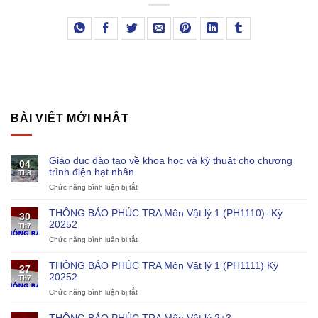
BÀI VIẾT MỚI NHẤT
Giáo dục đào tạo về khoa học và kỹ thuật cho chương
04
trình điện hạt nhân
Th8
Chức năng bình luận bị tắt
ở
Giáo
dục
THÔNG BÁO PHÚC TRA Môn Vật lý 1 (PH1110)- Kỳ
30
đào
20252
Th7
tạo
Chức năng bình luận bị tắt
ở
về
THÔNG
khoa
BÁO
học
THÔNG BÁO PHÚC TRA Môn Vật lý 1 (PH1111) Kỳ
27
PHÚC
và
20252
Th7
TRA
kỹ
Chức năng bình luận bị tắt
ở
Môn
thuật
THÔNG
Vật
cho
BÁO
lý
chương