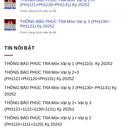
THÔNG BÁO PHÚC TRA Môn Vật lý 2+3
16
PHÚC
1
trình
(PH1121+PH1120+PH1131) Kỳ 20252
Th7
TRA
(PH1110)-
điện
Chức năng bình luận bị tắt
ở
Môn
Kỳ
hạt
THÔNG
Vật
20252
nhân
BÁO
lý
THÔNG BÁO PHÚC TRA Môn Vật lý 3 (PH1130+
13
PHÚC
1
PH1131) Kỳ 20252
Th7
TRA
(PH1111)
Chức năng bình luận bị tắt
ở
Môn
Kỳ
THÔNG
Vật
20252
BÁO
lý
PHÚC
2+3
TIN NỔI BẬT
TRA
(PH1121+PH1120+PH1131)
Môn
Kỳ
Vật
20252
THÔNG BÁO PHÚC TRA Môn Vật lý 1 (PH1110)- Kỳ 20252
lý
3
THÔNG BÁO PHÚC TRA Môn Vật lý 2+3
(PH1130+
PH1131)
(PH1121+PH1120+PH1131) Kỳ 20252
Kỳ
20252
THÔNG BÁO PHÚC TRA Môn Vật lý 3 (PH1130+ PH1131) Kỳ
20252
THÔNG BÁO PHÚC TRA Môn Vật lý 2+ Vật lý 3
(PH1121+1122+1130+1131) Kỳ 20251
THÔNG BÁO PHÚC TRA Môn Vật lý 1+ Vật lý 2
(PH1110+1111+1120) Kỳ 20242