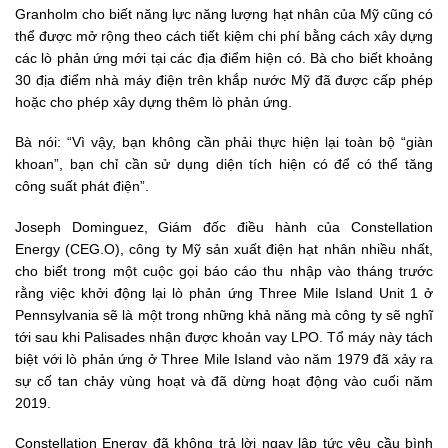
Granholm cho biết năng lực năng lượng hạt nhân của Mỹ cũng có
thể được mở rộng theo cách tiết kiệm chi phí bằng cách xây dựng
các lò phản ứng mới tại các địa điểm hiện có. Bà cho biết khoảng
30 địa điểm nhà máy điện trên khắp nước Mỹ đã được cấp phép
hoặc cho phép xây dựng thêm lò phản ứng.
Bà nói: “Vì vậy, bạn không cần phải thực hiện lại toàn bộ “giàn
khoan”, bạn chỉ cần sử dụng diện tích hiện có để có thể tăng
công suất phát điện”.
Joseph Dominguez, Giám đốc điều hành của Constellation
Energy (CEG.O), công ty Mỹ sản xuất điện hạt nhân nhiều nhất,
cho biết trong một cuộc gọi báo cáo thu nhập vào tháng trước
rằng việc khởi động lại lò phản ứng Three Mile Island Unit 1 ở
Pennsylvania sẽ là một trong những khả năng mà công ty sẽ nghĩ
tới sau khi Palisades nhận được khoản vay LPO. Tổ máy này tách
biệt với lò phản ứng ở Three Mile Island vào năm 1979 đã xảy ra
sự cố tan chảy vùng hoạt và đã dừng hoạt động vào cuối năm
2019.
Constellation Energy đã không trả lời ngay lập tức yêu cầu bình