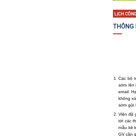
LỊCH CÔN
THÔNG 
Các bộ m
sớm lên 
email. H
không xử
sớm gửi 
Viện đã 
tới các 
mẫu kê k
GV cần g