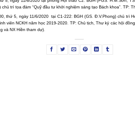
hứ 5, ngày 11/6/2020 tại phòng Hội thảo C2: BGH (PGS. H.M.Sơn, T
) chủ trì tọa đàm “Quỹ đầu tư khởi nghiệm sáng tạo Bách khoa”. TP: T
0, thứ 5, ngày 11/6/2020 tại C1-222: BGH (GS. Đ.V.Phong) chủ trì 
 sinh viên NCKH năm học 2019-2020. TP: Chủ tịch, Thư ký các hội đồn
 và NX Hiền tham dự).