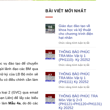
BÀI VIẾT MỚI NHẤT
Giáo dục đào tạo về
04
khoa học và kỹ thuật
Th8
cho chương trình điện
hạt nhân
Chức năng bình luận bị tắt
ở
Giáo
dục
THÔNG BÁO PHÚC
30
đào
TRA Môn Vật lý 1
Th7
tạo
(PH1110)- Kỳ 20252
về
ục vụ đào tạo để chuyển
Chức năng bình luận bị tắt
khoa
ở
gửi lãnh đạo các BM qua
học
THÔNG
và
BÁO
THÔNG BÁO PHÚC
chữ ký của LĐ Bộ môn sẽ
27
kỹ
PHÚC
TRA Môn Vật lý 1
Th7
u có điều chỉnh cần làm
thuật
TRA
(PH1111) Kỳ 20252
cho
Môn
Chức năng bình luận bị tắt
chương
Vật
ở
trình
lý
THÔNG
 loại 2 (GVC) qua email
điện
1
BÁO
THÔNG BÁO PHÚC TRA
16
ạn Liên) để lấy các biểu
hạt
(PH1110)-
PHÚC
Môn Vật lý 2+3
Th7
nhân
Kỳ
TRA
ẽ làm
Mẫu 4a
, do đó các
(PH1121+PH1120+PH1131)
20252
Môn
Kỳ 20252
Vật