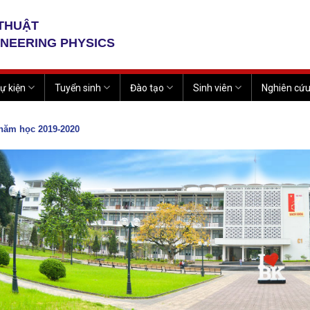
 THUẬT
INEERING PHYSICS
ự kiện
Tuyển sinh
Đào tạo
Sinh viên
Nghiên cứ
năm học 2019-2020