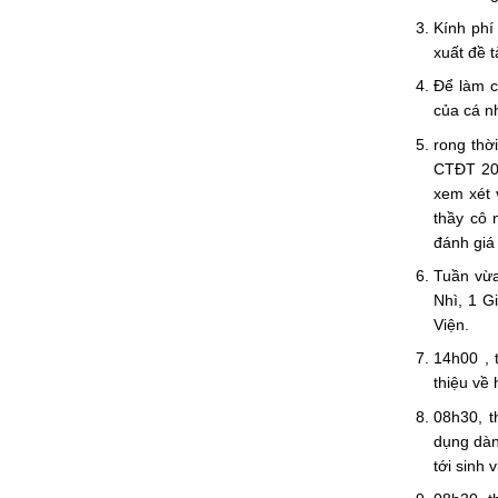
Kính phí
xuất đề 
Để làm c
của cá n
rong thờ
CTĐT 201
xem xét 
thầy cô 
đánh giá
Tuần vừa
Nhì, 1 G
Viện.
14h00 , 
thiệu về
08h30, t
dụng dàn
tới sinh v