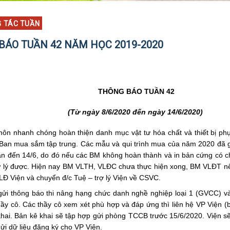
G TÁC TUẦN
BÁO TUẦN 42 NĂM HỌC 2019-2020
THÔNG BÁO TUẦN 42
(Từ ngày 8/6/2020 đến ngày 14/6/2020)
ôn nhanh chóng hoàn thiện danh mục vật tư hóa chất và thiết bị ph
Ban mua sắm tập trung. Các mẫu và qui trình mua của năm 2020 đã 
ạn đến 14/6, do đó nếu các BM không hoàn thành và in bản cứng có 
 lý được. Hiện nay BM VLTH, VLĐC chưa thực hiện xong, BM VLĐT nế
LĐ Viện và chuyển đ/c Tuệ – trợ lý Viện về CSVC.
gửi thông báo thi nâng hạng chức danh nghề nghiệp loại 1 (GVCC) và
thầy cô. Các thầy cô xem xét phù hợp và đáp ứng thì liên hệ VP Viện (b
hai. Bản kê khai sẽ tập hợp gửi phòng TCCB trước 15/6/2020. Viện s
ửi dữ liệu đăng ký cho VP Viện.