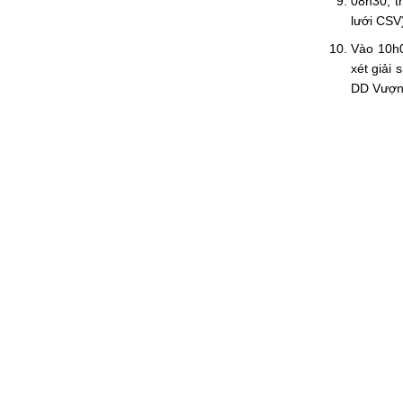
08h30, t
lưới CSV
Vào 10h0
xét giải
DD Vượng