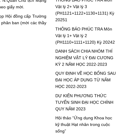
THÔNG BÁO PHÚC TRA Môn
S. N.Quân Chủ tịch Mạng
Vật lý 2+ Vật lý 3
heo giấy mời.
(PH1121+1122+1130+1131) Kỳ
Họp Hội đồng cấp Trường
20251
g phân ban (mời các thầy
THÔNG BÁO PHÚC TRA Môn
Vật lý 1+ Vật lý 2
(PH1110+1111+1120) Kỳ 20242
DANH SÁCH CHIA NHÓM THÍ
NGHIỆM VẬT LÝ ĐẠI CƯƠNG
KỲ 2 NĂM HỌC 2022-2023
QUY ĐỊNH VỀ HỌC BỔNG SAU
ĐẠI HỌC ÁP DỤNG TỪ NĂM
HỌC 2022-2023
DỰ KIẾN PHƯƠNG THỨC
TUYỂN SINH ĐẠI HỌC CHÍNH
QUY NĂM 2023
Hội thảo “Ứng dụng Khoa học
kỹ thuật Hạt nhân trong cuộc
sống”