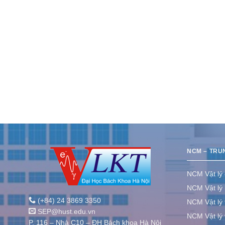
NCM – TRU
NCM Vật lý
NCM Vật lý 
(+84) 24 3869 3350
NCM Vật lý 
SEP@hust.edu.vn
NCM Vật lý v
P. 116 – Nhà C10 – ĐH Bách khoa Hà Nội