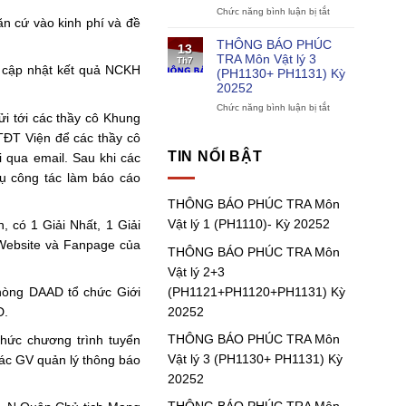
lý
Chức năng bình luận bị tắt
ở
ăn cứ vào kinh phí và đề
1
THÔNG
(PH1111)
BÁO
THÔNG BÁO PHÚC
13
Kỳ
PHÚC
TRA Môn Vật lý 3
Th7
20252
TRA
ộ cập nhật kết quả NCKH
(PH1130+ PH1131) Kỳ
Môn
20252
Vật
lý
Chức năng bình luận bị tắt
ở
ửi tới các thầy cô Khung
2+3
THÔNG
(PH1121+PH1120
BÁO
TĐT Viện để các thầy cô
Kỳ
PHÚC
TIN NỔI BẬT
 qua email. Sau khi các
20252
TRA
vụ công tác làm báo cáo
Môn
Vật
THÔNG BÁO PHÚC TRA Môn
lý
3
Vật lý 1 (PH1110)- Kỳ 20252
 có 1 Giải Nhất, 1 Giải
(PH1130+
 Website và Fanpage của
PH1131)
THÔNG BÁO PHÚC TRA Môn
Kỳ
Vật lý 2+3
20252
(PH1121+PH1120+PH1131) Kỳ
phòng DAAD tổ chức Giới
20252
D.
THÔNG BÁO PHÚC TRA Môn
chức chương trình tuyển
Vật lý 3 (PH1130+ PH1131) Kỳ
các GV quản lý thông báo
20252