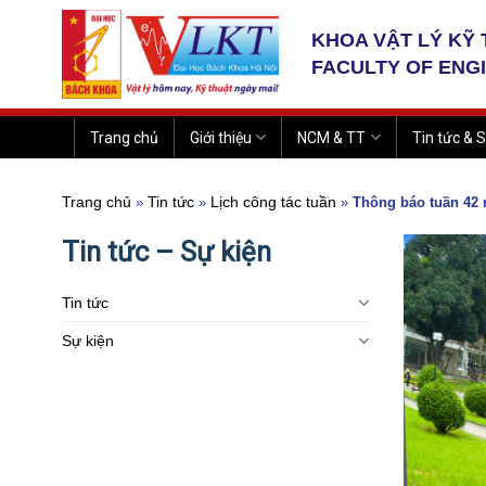
Skip
to
KHOA VẬT LÝ KỸ
content
FACULTY OF ENG
Trang chủ
Giới thiệu
NCM & TT
Tin tức & S
Trang chủ
Tin tức
Lịch công tác tuần
»
»
»
Thông báo tuần 42 
Tin tức – Sự kiện
Tin tức
Sự kiện