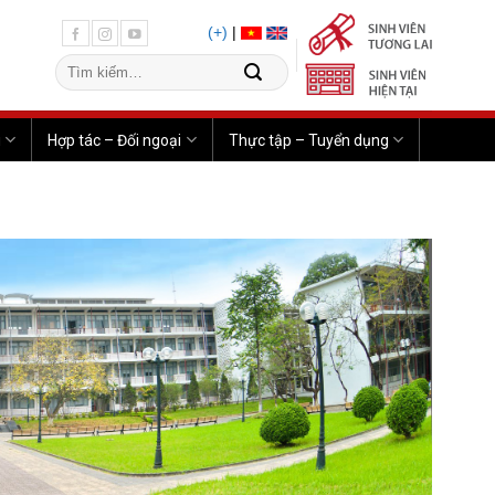
(+)
|
u
Hợp tác – Đối ngoại
Thực tập – Tuyển dụng