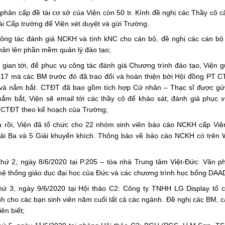
 phân cấp đề tài cơ sở của Viện còn 50 tr. Kính đề nghị các Thầy cô c
tài Cấp trường để Viện xét duyệt và gửi Trường.
ông tác đánh giá NCKH và tính kNC cho cán bộ, đề nghị các cán b
hân lên phần mềm quản lý đào tạo;
i gian tới, để phục vụ công tác đánh giá Chương trình đào tạo, Viện g
7 mà các BM trước đó đã trao đổi và hoàn thiện bởi Hội đồng PT C
và nắm bắt. CTĐT đã bao gồm tích hợp Cử nhân – Thạc sĩ được gửi
nắm bắt, Viện sẽ email tới các thầy cô để khảo sát, đánh giá phục 
 CTĐT theo kế hoạch của Trường;
 rồi, Viện đã tổ chức cho 22 nhóm sinh viên báo cáo NCKH cấp Viện,
iải Ba và 5 Giải khuyến khích. Thông báo về báo cáo NCKH có trên
thứ 2, ngày 8/6/2020 tại P.205 – tòa nhà Trung tâm Việt-Đức: Văn 
 hệ thống giáo dục đại học của Đức và các chương trình học bổng DAA
hứ 3, ngày 9/6/2020 tại Hội thảo C2: Công ty TNHH LG Display tổ 
h cho các bạn sinh viên năm cuối tất cả các ngành. Đề nghị các BM, 
iên biết;