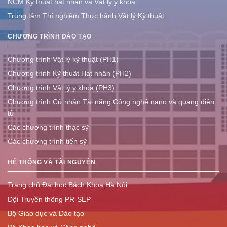
NCM Kỹ thuật hạt nhân và Vật lý y khoa
Trung tâm Thí nghiệm Thực hành Vật lý Kỹ thuật
CHƯƠNG TRÌNH ĐÀO TẠO
Chương trình Vật lý kỹ thuật (PH1)
Chương trình Kỹ thuật Hạt nhân (PH2)
Chương trình Vật lý y khoa (PH3)
Chương trình Cử nhân Tài năng Công nghệ nano và quang điện
tử
Các chương trình thạc sỹ
Các chương trình tiến sỹ
HỆ THỐNG VÀ TÀI NGUYÊN
Trang chủ Đại học Bách Khoa Hà Nội
Đội Truyền thông PR-SEP
Bộ Giáo dục và Đào tạo