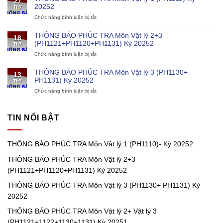
27
PHÚC
và
20252
Th7
TRA
kỹ
Chức năng bình luận bị tắt
ở
Môn
thuật
THÔNG
Vật
cho
BÁO
lý
chương
THÔNG BÁO PHÚC TRA Môn Vật lý 2+3
16
PHÚC
1
trình
(PH1121+PH1120+PH1131) Kỳ 20252
Th7
TRA
(PH1110)-
điện
Chức năng bình luận bị tắt
ở
Môn
Kỳ
hạt
THÔNG
Vật
20252
nhân
BÁO
lý
THÔNG BÁO PHÚC TRA Môn Vật lý 3 (PH1130+
13
PHÚC
1
PH1131) Kỳ 20252
Th7
TRA
(PH1111)
Chức năng bình luận bị tắt
ở
Môn
Kỳ
THÔNG
Vật
20252
BÁO
lý
PHÚC
2+3
TIN NỔI BẬT
TRA
(PH1121+PH1120+PH1131)
Môn
Kỳ
Vật
20252
THÔNG BÁO PHÚC TRA Môn Vật lý 1 (PH1110)- Kỳ 20252
lý
3
THÔNG BÁO PHÚC TRA Môn Vật lý 2+3
(PH1130+
PH1131)
(PH1121+PH1120+PH1131) Kỳ 20252
Kỳ
20252
THÔNG BÁO PHÚC TRA Môn Vật lý 3 (PH1130+ PH1131) Kỳ
20252
THÔNG BÁO PHÚC TRA Môn Vật lý 2+ Vật lý 3
(PH1121+1122+1130+1131) Kỳ 20251