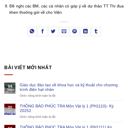
Đề nghị các BM, các cá nhân có góp ý về dự thảo TT Thi đua
khen thưởng gửi về cho Viện.
BÀI VIẾT MỚI NHẤT
Giáo dục đào tạo về khoa học và kỹ thuật cho chương
04
trình điện hạt nhân
Th8
Chức năng bình luận bị tắt
ở
Giáo
dục
THÔNG BÁO PHÚC TRA Môn Vật lý 1 (PH1110)- Kỳ
30
đào
20252
Th7
tạo
Chức năng bình luận bị tắt
ở
về
THÔNG
khoa
BÁO
học
THÔNG BÁO PHÚC TRA Môn Vật lý 1 (PH1111) Kỳ