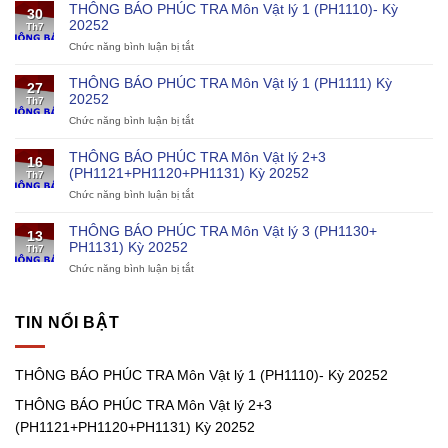
dục
THÔNG BÁO PHÚC TRA Môn Vật lý 1 (PH1110)- Kỳ
30
đào
20252
Th7
tạo
Chức năng bình luận bị tắt
ở
về
THÔNG
khoa
BÁO
học
THÔNG BÁO PHÚC TRA Môn Vật lý 1 (PH1111) Kỳ
27
PHÚC
và
20252
Th7
TRA
kỹ
Chức năng bình luận bị tắt
ở
Môn
thuật
THÔNG
Vật
cho
BÁO
lý
chương
THÔNG BÁO PHÚC TRA Môn Vật lý 2+3
16
PHÚC
1
trình
(PH1121+PH1120+PH1131) Kỳ 20252
Th7
TRA
(PH1110)-
điện
Chức năng bình luận bị tắt
ở
Môn
Kỳ
hạt
THÔNG
Vật
20252
nhân
BÁO
lý
THÔNG BÁO PHÚC TRA Môn Vật lý 3 (PH1130+
13
PHÚC
1
PH1131) Kỳ 20252
Th7
TRA
(PH1111)
Chức năng bình luận bị tắt
ở
Môn
Kỳ
THÔNG
Vật
20252
BÁO
lý
PHÚC
2+3
TIN NỔI BẬT
TRA
(PH1121+PH1120+PH1131)
Môn
Kỳ
Vật
20252
THÔNG BÁO PHÚC TRA Môn Vật lý 1 (PH1110)- Kỳ 20252
lý
3
THÔNG BÁO PHÚC TRA Môn Vật lý 2+3
(PH1130+
PH1131)
(PH1121+PH1120+PH1131) Kỳ 20252
Kỳ