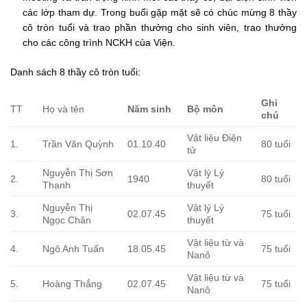
các lớp tham dự. Trong buổi gặp mặt sẽ có chúc mừng 8 thầy
cô tròn tuổi và trao phần thưởng cho sinh viên, trao thưởng
cho các công trình NCKH của Viện.
Danh sách 8 thầy cô tròn tuổi:
Ghi
TT
Họ và tên
Năm sinh
Bộ môn
chú
Vật liệu Điện
1.
Trần Văn Quỳnh
01.10.40
80 tuổi
tử
Nguyễn Thị Sơn
Vật lý Lý
2.
1940
80 tuổi
Thanh
thuyết
Nguyễn Thị
Vật lý Lý
3.
02.07.45
75 tuổi
Ngọc Chân
thuyết
Vật liệu từ và
4.
Ngô Anh Tuấn
18.05.45
75 tuổi
Nanô
Vật liệu từ và
5.
Hoàng Thắng
02.07.45
75 tuổi
Nanô