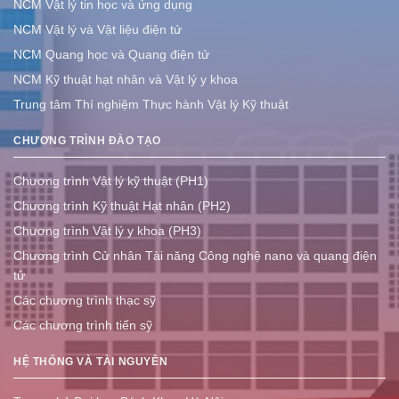
NCM Vật lý tin học và ứng dụng
NCM Vật lý và Vật liệu điện tử
NCM Quang học và Quang điện tử
NCM Kỹ thuật hạt nhân và Vật lý y khoa
Trung tâm Thí nghiệm Thực hành Vật lý Kỹ thuật
CHƯƠNG TRÌNH ĐÀO TẠO
Chương trình Vật lý kỹ thuật (PH1)
Chương trình Kỹ thuật Hạt nhân (PH2)
Chương trình Vật lý y khoa (PH3)
Chương trình Cử nhân Tài năng Công nghệ nano và quang điện
tử
Các chương trình thạc sỹ
Các chương trình tiến sỹ
HỆ THỐNG VÀ TÀI NGUYÊN