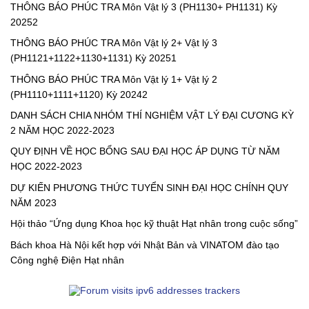
20252
THÔNG BÁO PHÚC TRA Môn Vật lý 3 (PH1130+ PH1131) Kỳ
20252
THÔNG BÁO PHÚC TRA Môn Vật lý 2+ Vật lý 3
(PH1121+1122+1130+1131) Kỳ 20251
THÔNG BÁO PHÚC TRA Môn Vật lý 1+ Vật lý 2
(PH1110+1111+1120) Kỳ 20242
DANH SÁCH CHIA NHÓM THÍ NGHIỆM VẬT LÝ ĐẠI CƯƠNG KỲ
2 NĂM HỌC 2022-2023
QUY ĐỊNH VỀ HỌC BỔNG SAU ĐẠI HỌC ÁP DỤNG TỪ NĂM
HỌC 2022-2023
DỰ KIẾN PHƯƠNG THỨC TUYỂN SINH ĐẠI HỌC CHÍNH QUY
NĂM 2023
Hội thảo “Ứng dụng Khoa học kỹ thuật Hạt nhân trong cuộc sống”
Bách khoa Hà Nội kết hợp với Nhật Bản và VINATOM đào tạo
Công nghệ Điện Hạt nhân