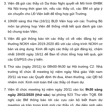
Viện đã gửi các thầy cô Dự thảo Nghị quyết về Mô hình ĐHBK
Hà Nội trong thời gian tới, nếu các thầy cô, các BM có góp ý
xin chuyển cho LĐ Viện biết để tổng hợp gửi Trường.
10h00 sáng thứ Hai (16/11) BLĐ Viện họp với các Trưởng Bộ
môn tại phòng họp Viện để thống nhất kết quả đánh giá cán
bộ chung toàn Viện;
Viện đã gửi thông báo tới các thầy cô về việc đăng ký xét
thưởng NCKH năm 2019-2020 đối với các công trình NCKH cơ
bản và ứng dụng. Kính đề nghị các thầy cô gửi đăng ký, chậm
nhất 16h00 ngày 16/11 để Ban tổ chức tổng hợp kết quả, gửi
các GS/PGS cho ý kiến.
Thứ sáu (ngày 20/11) từ 08h00-9h30 tại Hội trường C2: Nhà
trường tổ chức lễ meeting kỷ niệm ngày Nhà giáo Việt nam
20/11 và trao các Quyết định thi đua, khen thưởng, các QĐ bổ
nhiệm mới. Kính mời toàn thể các thầy cô tham dự.
Viện tổ chức meeting kỷ niệm ngày 20/11 vào lúc
9h30 sáng
ngày 20/11/2020 (thứ sáu
) tại phòng 923 Thư viện TQB. Đề
nghị các BM thông báo tới các cựu cán bộ biết tham dự
meeting và trân trọng kính mời các thầy cô, đại diện sinh viên