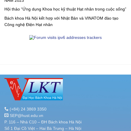
NĂM 2023
Hội thảo “Ứng dụng Khoa học kỹ thuật Hạt nhân trong cuộc sống”
Bách khoa Hà Nội kết hợp với Nhật Bản và VINATOM đào tạo
Công nghệ Điện Hạt nhân
(+84) 24 3869 3350
SEP@hust.edu.vn
P. 116 – Nhà C10 – ĐH Bách khoa Hà Nội
Số 1 Đại Cồ Việt – Hai Bà Trưng – Hà Nội