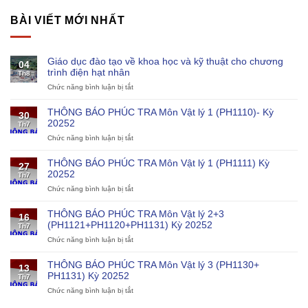
BÀI VIẾT MỚI NHẤT
Giáo dục đào tạo về khoa học và kỹ thuật cho chương
04
trình điện hạt nhân
Th8
Chức năng bình luận bị tắt
ở
Giáo
dục
THÔNG BÁO PHÚC TRA Môn Vật lý 1 (PH1110)- Kỳ
30
đào
20252
Th7
tạo
Chức năng bình luận bị tắt
ở
về
THÔNG
khoa
BÁO
học
THÔNG BÁO PHÚC TRA Môn Vật lý 1 (PH1111) Kỳ
27
PHÚC
và
20252
Th7
TRA
kỹ
Chức năng bình luận bị tắt
ở
Môn
thuật
THÔNG
Vật
cho
BÁO
lý
chương
THÔNG BÁO PHÚC TRA Môn Vật lý 2+3
16
PHÚC
1
trình
(PH1121+PH1120+PH1131) Kỳ 20252
Th7
TRA
(PH1110)-
điện
Chức năng bình luận bị tắt
ở
Môn
Kỳ
hạt
THÔNG
Vật
20252
nhân
BÁO
lý
THÔNG BÁO PHÚC TRA Môn Vật lý 3 (PH1130+
13
PHÚC
1
PH1131) Kỳ 20252
Th7
TRA
(PH1111)
Chức năng bình luận bị tắt
ở
Môn
Kỳ
THÔNG
Vật
20252