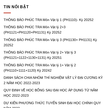
BÁO
lý
PHÚC
2+3
TIN NỔI BẬT
TRA
(PH1121+PH1120+PH1131)
Môn
Kỳ
Vật
20252
THÔNG BÁO PHÚC TRA Môn Vật lý 1 (PH1110)- Kỳ 20252
lý
3
THÔNG BÁO PHÚC TRA Môn Vật lý 2+3
(PH1130+
PH1131)
(PH1121+PH1120+PH1131) Kỳ 20252
Kỳ
20252
THÔNG BÁO PHÚC TRA Môn Vật lý 3 (PH1130+ PH1131) Kỳ
20252
THÔNG BÁO PHÚC TRA Môn Vật lý 2+ Vật lý 3
(PH1121+1122+1130+1131) Kỳ 20251
THÔNG BÁO PHÚC TRA Môn Vật lý 1+ Vật lý 2
(PH1110+1111+1120) Kỳ 20242
DANH SÁCH CHIA NHÓM THÍ NGHIỆM VẬT LÝ ĐẠI CƯƠNG KỲ
2 NĂM HỌC 2022-2023
QUY ĐỊNH VỀ HỌC BỔNG SAU ĐẠI HỌC ÁP DỤNG TỪ NĂM
HỌC 2022-2023
DỰ KIẾN PHƯƠNG THỨC TUYỂN SINH ĐẠI HỌC CHÍNH QUY