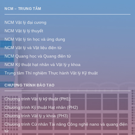
NCM – TRUNG TÂM
NCM Vật lý đại cương
NCM Vật lý lý thuyết
NCM Vật lý tin học và ứng dụng
NCM Vật lý và Vật liệu điện tử
NCM Quang học và Quang điện tử
NCM Kỹ thuật hạt nhân và Vật lý y khoa
Trung tâm Thí nghiệm Thực hành Vật lý Kỹ thuật
CHƯƠNG TRÌNH ĐÀO TẠO
Chương trình Vật lý kỹ thuật (PH1)
Chương trình Kỹ thuật Hạt nhân (PH2)
Chương trình Vật lý y khoa (PH3)
Chương trình Cử nhân Tài năng Công nghệ nano và quang điện
tử