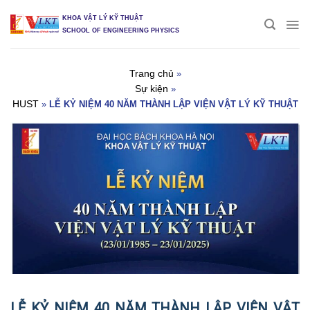
Skip
KHOA VẬT LÝ KỸ THUẬT
to
SCHOOL OF ENGINEERING PHYSICS
content
Trang chủ
»
Sự kiện
»
HUST
»
LỄ KỶ NIỆM 40 NĂM THÀNH LẬP VIỆN VẬT LÝ KỸ THUẬT
LỄ KỶ NIỆM 40 NĂM THÀNH LẬP VIỆN VẬT