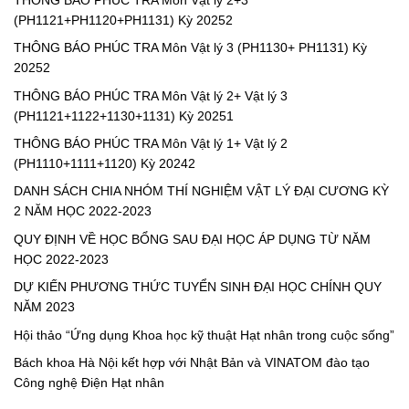
PH1131)
(PH1121+PH1120+PH1131) Kỳ 20252
Kỳ
20252
THÔNG BÁO PHÚC TRA Môn Vật lý 3 (PH1130+ PH1131) Kỳ
20252
THÔNG BÁO PHÚC TRA Môn Vật lý 2+ Vật lý 3
(PH1121+1122+1130+1131) Kỳ 20251
THÔNG BÁO PHÚC TRA Môn Vật lý 1+ Vật lý 2
(PH1110+1111+1120) Kỳ 20242
DANH SÁCH CHIA NHÓM THÍ NGHIỆM VẬT LÝ ĐẠI CƯƠNG KỲ
2 NĂM HỌC 2022-2023
QUY ĐỊNH VỀ HỌC BỔNG SAU ĐẠI HỌC ÁP DỤNG TỪ NĂM
HỌC 2022-2023
DỰ KIẾN PHƯƠNG THỨC TUYỂN SINH ĐẠI HỌC CHÍNH QUY
NĂM 2023
Hội thảo “Ứng dụng Khoa học kỹ thuật Hạt nhân trong cuộc sống”
Bách khoa Hà Nội kết hợp với Nhật Bản và VINATOM đào tạo
Công nghệ Điện Hạt nhân