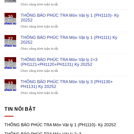
Chức năng bình luận bị tắt
ở
Giáo
dục
THÔNG BÁO PHÚC TRA Môn Vật lý 1 (PH1110)- Kỳ
30
đào
20252
Th7
tạo
Chức năng bình luận bị tắt
ở
về
THÔNG
khoa
BÁO
học
THÔNG BÁO PHÚC TRA Môn Vật lý 1 (PH1111) Kỳ
27
PHÚC
và
20252
Th7
TRA
kỹ
Chức năng bình luận bị tắt
ở
Môn
thuật
THÔNG
Vật
cho
BÁO
lý
chương
THÔNG BÁO PHÚC TRA Môn Vật lý 2+3
16
PHÚC
1
trình
(PH1121+PH1120+PH1131) Kỳ 20252
Th7
TRA
(PH1110)-
điện
Chức năng bình luận bị tắt
ở
Môn
Kỳ
hạt
THÔNG
Vật
20252
nhân
BÁO
lý
THÔNG BÁO PHÚC TRA Môn Vật lý 3 (PH1130+
13
PHÚC
1
PH1131) Kỳ 20252
Th7
TRA
(PH1111)
Chức năng bình luận bị tắt
ở
Môn
Kỳ
THÔNG
Vật
20252
BÁO
lý
PHÚC
2+3
TIN NỔI BẬT
TRA
(PH1121+PH1120+PH1131)
Môn
Kỳ
Vật
20252
THÔNG BÁO PHÚC TRA Môn Vật lý 1 (PH1110)- Kỳ 20252
lý
3
THÔNG BÁO PHÚC TRA Môn Vật lý 2+3
(PH1130+