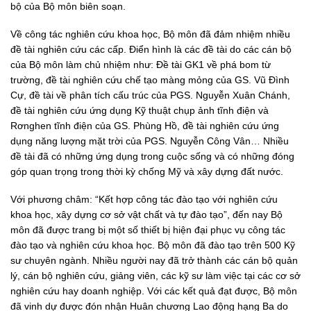
bộ của Bộ môn biên soạn.
Về công tác nghiên cứu khoa học, Bộ môn đã đảm nhiệm nhiều
đề tài nghiên cứu các cấp. Điển hình là các đề tài do các cán bộ
của Bộ môn làm chủ nhiệm như: Đề tài GK1 về phá bom từ
trường, đề tài nghiên cứu chế tạo màng mỏng của GS. Vũ Đình
Cự, đề tài về phân tích cấu trúc của PGS. Nguyễn Xuân Chánh,
đề tài nghiên cứu ứng dụng Kỹ thuật chụp ảnh tĩnh điện và
Rơnghen tĩnh điện của GS. Phùng Hồ, đề tài nghiên cứu ứng
dụng năng lượng mặt trời của PGS. Nguyễn Công Vân… Nhiều
đề tài đã có những ứng dụng trong cuộc sống và có những đóng
góp quan trọng trong thời kỳ chống Mỹ và xây dựng đất nước.
Với phương châm: “Kết hợp công tác đào tạo với nghiên cứu
khoa học, xây dựng cơ sở vật chất và tự đào tạo”, đến nay Bộ
môn đã được trang bị một số thiết bị hiện đại phục vụ công tác
đào tạo và nghiên cứu khoa học. Bộ môn đã đào tạo trên 500 Kỹ
sư chuyên ngành. Nhiều người nay đã trở thành các cán bộ quản
lý, cán bộ nghiên cứu, giảng viên, các kỹ sư làm việc tại các cơ sở
nghiên cứu hay doanh nghiệp. Với các kết quả đạt được, Bộ môn
đã vinh dự được đón nhận Huân chương Lao động hạng Ba do