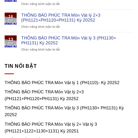
Chức năng bình luận bị tắt
ở
Môn
thuật
THÔNG
Vật
cho
BÁO
lý
chương
THÔNG BÁO PHÚC TRA Môn Vật lý 2+3
16
PHÚC
1
trình
(PH1121+PH1120+PH1131) Kỳ 20252
Th7
TRA
(PH1110)-
điện
Chức năng bình luận bị tắt
ở
Môn
Kỳ
hạt
THÔNG
Vật
20252
nhân
BÁO
lý
THÔNG BÁO PHÚC TRA Môn Vật lý 3 (PH1130+
13
PHÚC
1
PH1131) Kỳ 20252
Th7
TRA
(PH1111)
Chức năng bình luận bị tắt
ở
Môn
Kỳ
THÔNG
Vật
20252
BÁO
lý
PHÚC
2+3
TIN NỔI BẬT
TRA
(PH1121+PH1120+PH1131)
Môn
Kỳ
Vật
20252
THÔNG BÁO PHÚC TRA Môn Vật lý 1 (PH1110)- Kỳ 20252
lý
3
THÔNG BÁO PHÚC TRA Môn Vật lý 2+3
(PH1130+
PH1131)
(PH1121+PH1120+PH1131) Kỳ 20252
Kỳ
20252
THÔNG BÁO PHÚC TRA Môn Vật lý 3 (PH1130+ PH1131) Kỳ
20252
THÔNG BÁO PHÚC TRA Môn Vật lý 2+ Vật lý 3
(PH1121+1122+1130+1131) Kỳ 20251