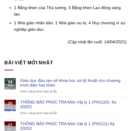
1 Bằng khen của Thủ tư­ớng, 3 Bằng khen Lao động sáng
tạo
1 Nhà giáo nhân dân, 1 Nhà giáo ­ưu tú, 4 Huy chư­ơng vì sự
nghiệp giáo dục.
(Cập nhật lần cuối: 14/04/2021)
BÀI VIẾT MỚI NHẤT
Giáo dục đào tạo về khoa học và kỹ thuật cho chương
04
trình điện hạt nhân
Th8
Chức năng bình luận bị tắt
ở
Giáo
dục
THÔNG BÁO PHÚC TRA Môn Vật lý 1 (PH1110)- Kỳ
30
đào
20252
Th7
tạo
Chức năng bình luận bị tắt
ở
về
THÔNG
khoa
BÁO
học
THÔNG BÁO PHÚC TRA Môn Vật lý 1 (PH1111) Kỳ
27
PHÚC
và
20252
Th7
TRA
kỹ