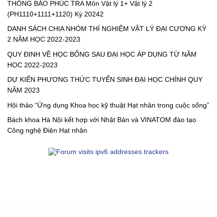
THÔNG BÁO PHÚC TRA Môn Vật lý 1+ Vật lý 2
(PH1110+1111+1120) Kỳ 20242
DANH SÁCH CHIA NHÓM THÍ NGHIỆM VẬT LÝ ĐẠI CƯƠNG KỲ
2 NĂM HỌC 2022-2023
QUY ĐỊNH VỀ HỌC BỔNG SAU ĐẠI HỌC ÁP DỤNG TỪ NĂM
HỌC 2022-2023
DỰ KIẾN PHƯƠNG THỨC TUYỂN SINH ĐẠI HỌC CHÍNH QUY
NĂM 2023
Hội thảo “Ứng dụng Khoa học kỹ thuật Hạt nhân trong cuộc sống”
Bách khoa Hà Nội kết hợp với Nhật Bản và VINATOM đào tạo
Công nghệ Điện Hạt nhân