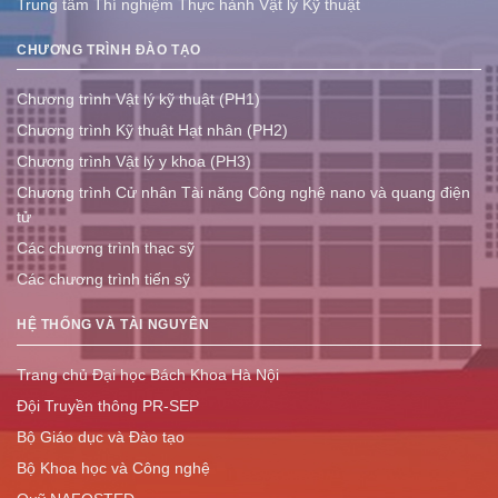
Trung tâm Thí nghiệm Thực hành Vật lý Kỹ thuật
CHƯƠNG TRÌNH ĐÀO TẠO
Chương trình Vật lý kỹ thuật (PH1)
Chương trình Kỹ thuật Hạt nhân (PH2)
Chương trình Vật lý y khoa (PH3)
Chương trình Cử nhân Tài năng Công nghệ nano và quang điện
tử
Các chương trình thạc sỹ
Các chương trình tiến sỹ
HỆ THỐNG VÀ TÀI NGUYÊN
Trang chủ Đại học Bách Khoa Hà Nội
Đội Truyền thông PR-SEP
Bộ Giáo dục và Đào tạo
Bộ Khoa học và Công nghệ