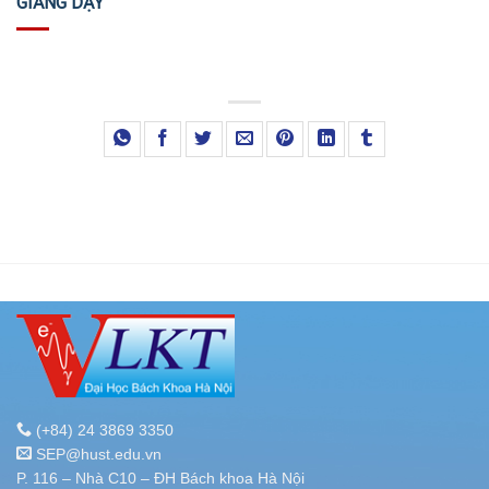
GIẢNG DẠY
(+84) 24 3869 3350
SEP@hust.edu.vn
P. 116 – Nhà C10 – ĐH Bách khoa Hà Nội