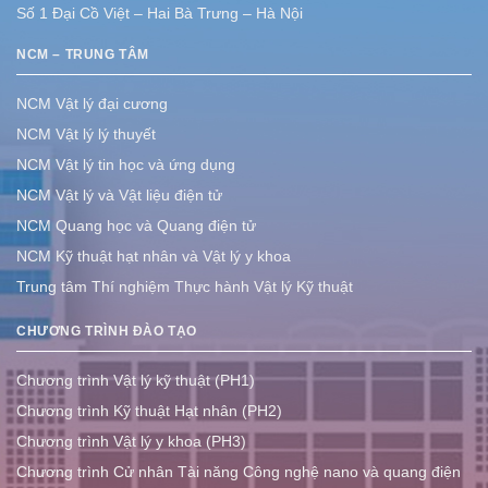
Số 1 Đại Cồ Việt – Hai Bà Trưng – Hà Nội
NCM – TRUNG TÂM
NCM Vật lý đại cương
NCM Vật lý lý thuyết
NCM Vật lý tin học và ứng dụng
NCM Vật lý và Vật liệu điện tử
NCM Quang học và Quang điện tử
NCM Kỹ thuật hạt nhân và Vật lý y khoa
Trung tâm Thí nghiệm Thực hành Vật lý Kỹ thuật
CHƯƠNG TRÌNH ĐÀO TẠO
Chương trình Vật lý kỹ thuật (PH1)
Chương trình Kỹ thuật Hạt nhân (PH2)
Chương trình Vật lý y khoa (PH3)
Chương trình Cử nhân Tài năng Công nghệ nano và quang điện