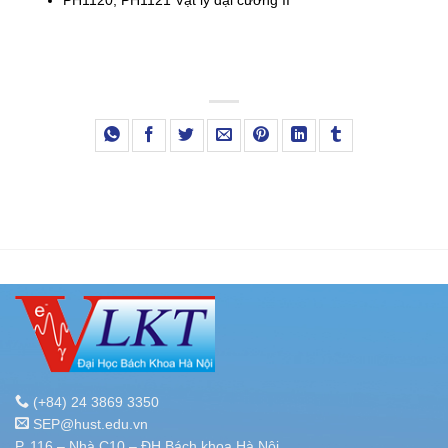
(+84) 24 3869 3350
SEP@hust.edu.vn
P. 116 – Nhà C10 – ĐH Bách khoa Hà Nội