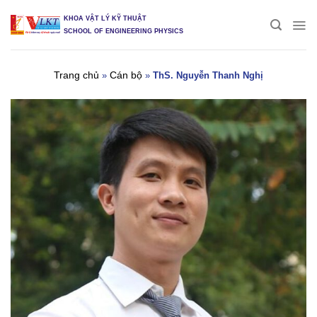
Skip
KHOA VẬT LÝ KỸ THUẬT
to
SCHOOL OF ENGINEERING PHYSICS
content
Trang chủ
Cán bộ
»
»
ThS. Nguyễn Thanh Nghị